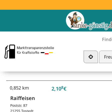
Find
Tankstelle in der Nä
8
0,852 km
2,10
€
Raiffeisen
Poststr. 87
21255 Tostedt