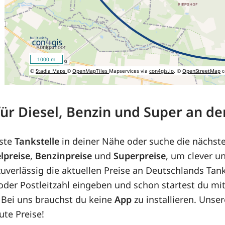
1000 m
©
Stadia Maps
©
OpenMapTiles
Mapservices via
con4gis.io
. ©
OpenStreetMap
c
 für Diesel, Benzin und Super an d
ste
Tankstelle
in deiner Nähe oder suche die nächst
lpreise
,
Benzinpreise
und
Superpreise
, um clever u
uverlässig die aktuellen Preise an Deutschlands Tank
e oder Postleitzahl eingeben und schon startest du m
 Bei uns brauchst du keine
App
zu installieren. Unse
ute Preise!