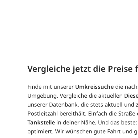
9
0,727 km
2,11
€
Vergleiche jetzt die Preise
ARAL
Finde mit unserer
Umkreissuche
die näch
Kastanienallee 17-19
21255 Tostedt
Umgebung. Vergleiche die aktuellen
Diese
Stand: 07.08.2026 08:36:01
unserer Datenbank, die stets aktuell und z
Quelle: MTS-K des Bundeskartellamts
Postleitzahl bereithält. Einfach die Straß
Tankstelle
in deiner Nähe. Und das beste:
optimiert. Wir wünschen gute Fahrt und g
9
1,151 km
2,11
€