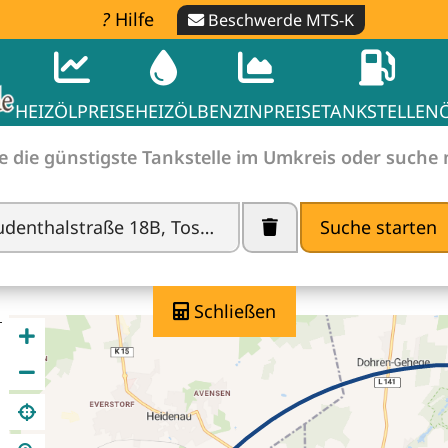
Hilfe
Beschwerde MTS-K
HEIZÖLPREISE
HEIZÖL
BENZINPREISE
TANKSTELLEN
e die günstigste Tankstelle im Umkreis oder suche
Suche starten
he finden -
Spritpreise ve
Schließen