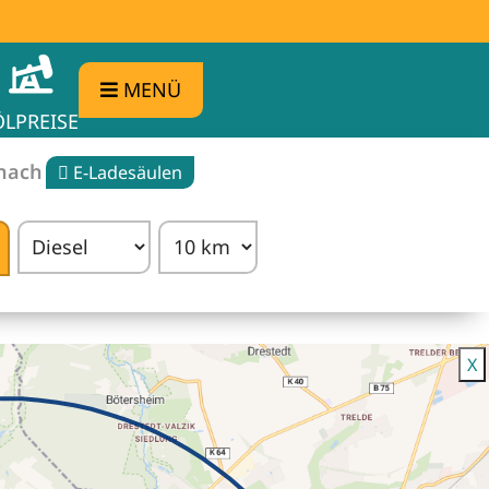
MENÜ
ÖLPREISE
 nach
E-Ladesäulen
rgleichen
X