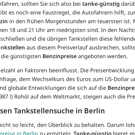
nfahren, sollten Sie sich also bei
tanke-günstig
darüb
bt es noch eine Faustregel, die Autofahrern hilft, zu
zin
in den frühen Morgenstunden am teuersten ist. M
chen 18 und 21 Uhr am niedrigsten sind. In den Nach
schließen und die übrigen Tankstellen diese fehlend
ankstellen
aus diesem Preisverlauf ausbrechen, soll
 die günstigsten
Benzinpreise
angeboten werden.
Vielzahl an Faktoren beeinflusst. Die Preisentwicklu
hfrage, dem Wechselkurs des Euros zum US-Dollar un
d globale Entwicklungen die sich auf die
Benzinpre
8,987 l) Rohöl auf dem Weltmarkt, steigen auch die P
osen Tankstellensuche in Berlin
icht so leicht, den Überblick zu behalten. Darum lohn
preise in Berlin
zu ermitteln.
Tanke-günstig
bietet m