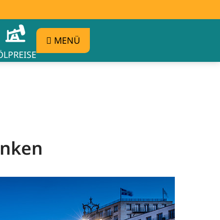
MENÜ
ÖLPREISE
anken