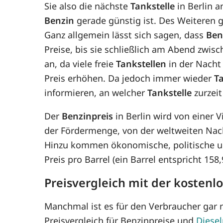
Sie also die nächste
Tankstelle
in Berlin a
Benzin
gerade günstig ist. Des Weiteren gi
Ganz allgemein lässt sich sagen, dass
Ben
Preise, bis sie schließlich am Abend zwis
an, da viele freie
Tankstellen
in der Nacht 
Preis erhöhen. Da jedoch immer wieder
T
informieren, an welcher
Tankstelle
zurzeit
Der
Benzinpreis
in Berlin wird von einer 
der Fördermenge, von der weltweiten Nac
Hinzu kommen ökonomische, politische un
Preis pro Barrel (ein Barrel entspricht 15
Preisvergleich mit der kostenl
Manchmal ist es für den Verbraucher gar n
Preisvergleich für Benzinpreise und
Diesel