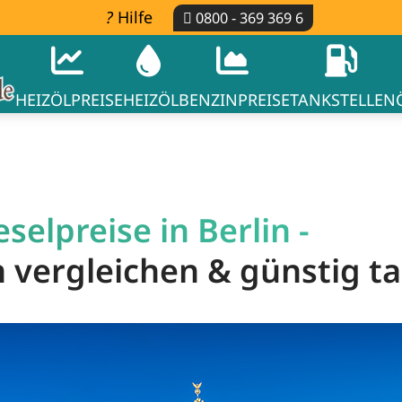
Hilfe
0800 - 369 369 6
HEIZÖLPREISE
HEIZÖL
BENZINPREISE
TANKSTELLEN
selpreise in Berlin -
in vergleichen & günstig t