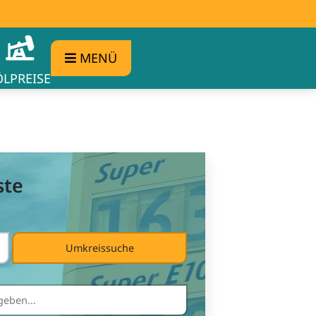
MENÜ
ÖLPREISE
ste
Umkreissuche