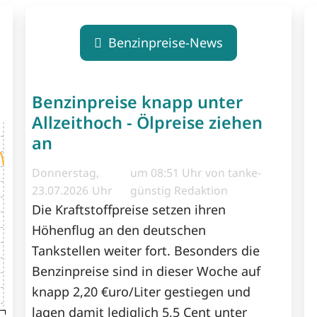
Benzinpreise-News
Benzinpreise knapp unter
Allzeithoch - Ölpreise ziehen
an
Donnerstag,
um 08:51 Uhr von tanke-
23.07.2026
günstig Redaktion
Die Kraftstoffpreise setzen ihren
Höhenflug an den deutschen
Tankstellen weiter fort. Besonders die
Benzinpreise sind in dieser Woche auf
knapp 2,20 €uro/Liter gestiegen und
lagen damit lediglich 5,5 Cent unter