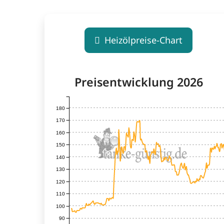
Heizölpreise-Chart
Preisentwicklung 2026
180
170
160
150
140
130
120
110
100
90