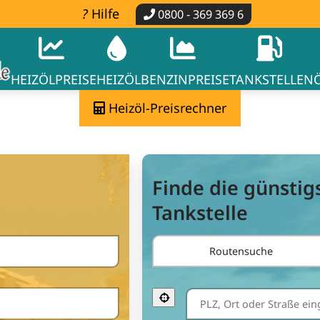
Hilfe
0800 - 369 369 6
HEIZÖLPREISE
HEIZÖL
BENZINPREISE
TANKSTELLEN
Heizöl-Preisrechner
Finde die günstig
Tankstelle
Routensuche