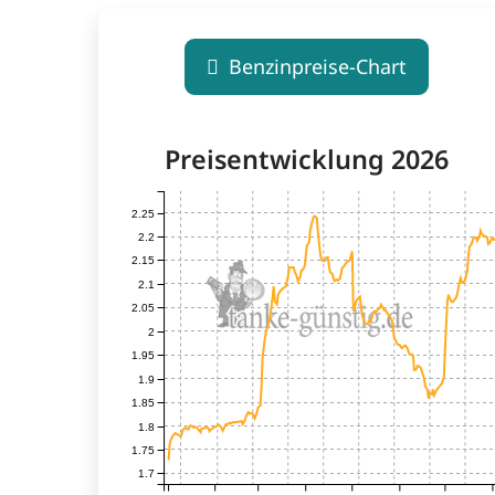
Benzinpreise-Chart
Preisentwicklung 2026
2.25
2.2
2.15
2.1
2.05
2
1.95
1.9
1.85
1.8
1.75
1.7