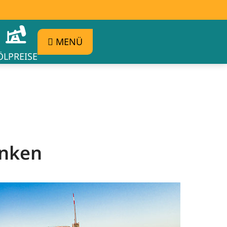
MENÜ
ÖLPREISE
anken