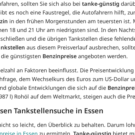
fahren, sollten Sie sich also bei
tanke-günstig
darüb
bt es noch eine Faustregel, die Autofahrern hilft, z
zin
in den frühen Morgenstunden am teuersten ist. M
chen 18 und 21 Uhr am niedrigsten sind. In den Nach
schließen und die übrigen Tankstellen diese fehlend
ankstellen
aus diesem Preisverlauf ausbrechen, soll
 die günstigsten
Benzinpreise
angeboten werden.
Vielzahl an Faktoren beeinflusst. Die Preisentwicklu
hfrage, dem Wechselkurs des Euros zum US-Dollar un
d globale Entwicklungen die sich auf die
Benzinpre
8,987 l) Rohöl auf dem Weltmarkt, steigen auch die P
osen Tankstellensuche in Essen
icht so leicht, den Überblick zu behalten. Darum lohn
preise in Essen
zu ermitteln.
Tanke-günstig
bietet m