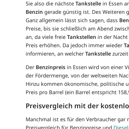
Sie also die nächste
Tankstelle
in Essen an
Benzin
gerade günstig ist. Des Weiteren gi
Ganz allgemein lässt sich sagen, dass
Ben
Preise, bis sie schließlich am Abend zwis
an, da viele freie
Tankstellen
in der Nacht 
Preis erhöhen. Da jedoch immer wieder
T
informieren, an welcher
Tankstelle
zurzeit
Der
Benzinpreis
in Essen wird von einer 
der Fördermenge, von der weltweiten Nac
Hinzu kommen ökonomische, politische un
Preis pro Barrel (ein Barrel entspricht 15
Preisvergleich mit der kostenl
Manchmal ist es für den Verbraucher gar n
Preisvergleich für Benzinpreise und
Diesel