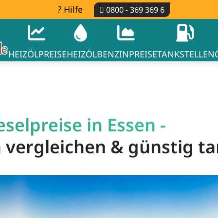
Hilfe
0800 - 369 369 6
HEIZÖLPREISE
HEIZÖL
BENZINPREISE
TANKSTELLEN
selpreise in Essen -
n vergleichen & günstig t