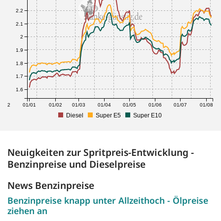
2.2
2.1
2
1.9
1.8
1.7
1.6
1/12
01/01
01/02
01/03
01/04
01/05
01/06
01/07
01/08
Diesel
Super E5
Super E10
Neuigkeiten zur Spritpreis-Entwicklung -
Benzinpreise und Dieselpreise
News Benzinpreise
Benzinpreise knapp unter Allzeithoch - Ölpreise
ziehen an