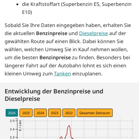
die Kraftstoffart (Superbenzin E5, Superbenzin
E10)
Sobald Sie Ihre Daten eingegeben haben, erhalten Sie
die aktuellen
Benzinpreise
und
Dieselpreise
auf der
gewählten Route auf einen Blick. Dabei können Sie
wählen, welchen Umweg Sie in Kauf nehmen wollen,
um die besten
Benzinpreise
zu finden. Besonders bei
längerer Fahrt auf der Autobahn lohnt es sich einen
kleinen Umweg zum
Tanken
einzuplanen.
Entwicklung der Benzinpreise und
Dieselpreise
2026
2025
2024
2023
2022
Gesamter Zeitraum
2.5
€ / Liter
2.4
2.3