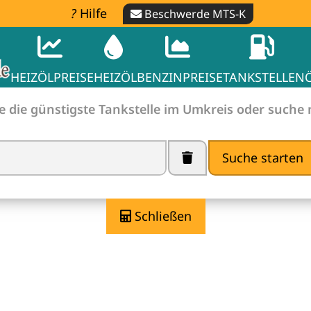
Hilfe
Beschwerde MTS-K
HEIZÖLPREISE
HEIZÖL
BENZINPREISE
TANKSTELLEN
e die günstigste Tankstelle im Umkreis oder suche
Suche starten
he finden -
Spritpreise ve
Schließen