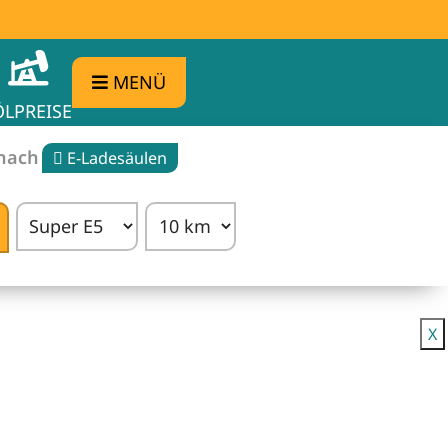
MENÜ
ÖLPREISE
 nach
E-Ladesäulen
rgleichen
X