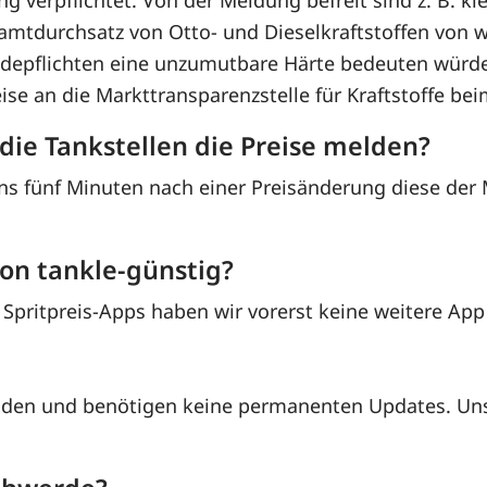
g verpflichtet. Von der Meldung befreit sind z. B. kl
mtdurchsatz von Otto- und Dieselkraftstoffen von w
eldepflichten eine unzumutbare Härte bedeuten würde
eise an die Markttransparenzstelle für Kraftstoffe be
ie Tankstellen die Preise melden?
tens fünf Minuten nach einer Preisänderung diese der
on tankle-günstig?
ritpreis-Apps haben wir vorerst keine weitere App 
oaden und benötigen keine permanenten Updates. Un
.