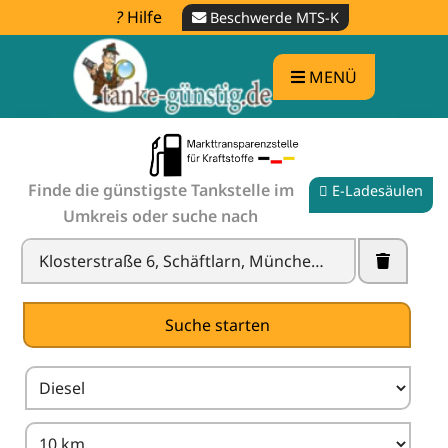
Hilfe
Beschwerde MTS-K
MENÜ
Finde die günstigste Tankstelle im
E-Ladesäulen
Umkreis oder suche nach
Tankstelle in der Nähe finden -
Spritpreise
vergleichen
X
Suche starten