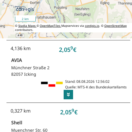
2 km
©
Stadia Maps
©
OpenMapTiles
Mapservices via
con4gis.io
. ©
OpenStreetMap
contributors.
9
4,136 km
2,05
€
AVIA
Münchner Straße 2
82057 Icking
Stand: 08.08.2026 12:56:02
Quelle: MTS-K des Bundeskartellamts
9
0,327 km
2,05
€
Shell
Muenchner Str. 60