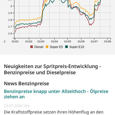
2
1.9
1.8
1.7
1.6
1/12
01/01
01/02
01/03
01/04
01/05
01/06
01/07
01/08
Diesel
Super E5
Super E10
Neuigkeiten zur Spritpreis-Entwicklung -
Benzinpreise und Dieselpreise
News Benzinpreise
Benzinpreise knapp unter Allzeithoch - Ölpreise
ziehen an
23.07.2026
Die Kraftstoffpreise setzen ihren Höhenflug an den