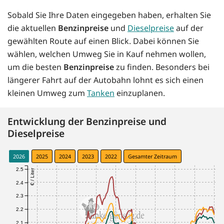
Sobald Sie Ihre Daten eingegeben haben, erhalten Sie
die aktuellen
Benzinpreise
und
Dieselpreise
auf der
gewählten Route auf einen Blick. Dabei können Sie
wählen, welchen Umweg Sie in Kauf nehmen wollen,
um die besten
Benzinpreise
zu finden. Besonders bei
längerer Fahrt auf der Autobahn lohnt es sich einen
kleinen Umweg zum
Tanken
einzuplanen.
Entwicklung der Benzinpreise und
Dieselpreise
2026
2025
2024
2023
2022
Gesamter Zeitraum
2.5
€ / Liter
2.4
2.3
2.2
2.1