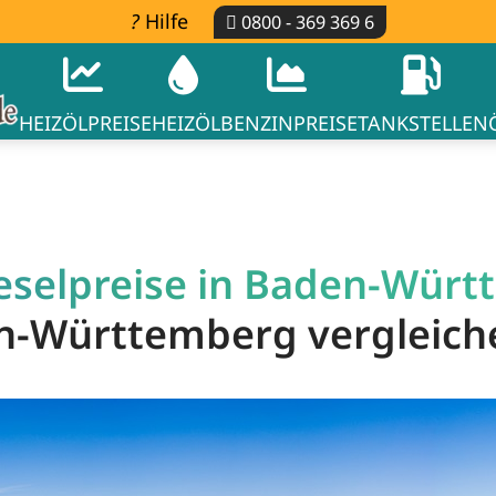
Hilfe
0800 - 369 369 6
HEIZÖLPREISE
HEIZÖL
BENZINPREISE
TANKSTELLEN
eselpreise in Baden-Würt
en-Württemberg vergleich