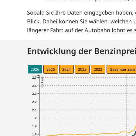
Sobald Sie Ihre Daten eingegeben haben, e
Blick. Dabei können Sie wählen, welchen
längerer Fahrt auf der Autobahn lohnt e
Entwicklung der Benzinprei
2026
2025
2024
2023
2022
Gesamter Zeit
2.5
€ / Liter
2.4
2.3
2.2
2.1
2
1.9
1.8