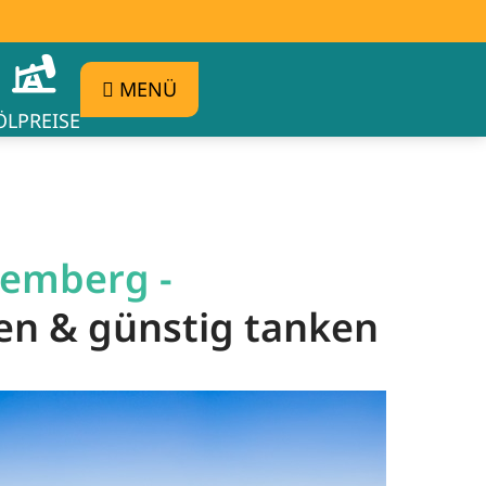
MENÜ
ÖLPREISE
temberg -
en & günstig tanken