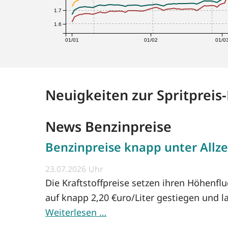
1.7
1.6
01/01
01/02
01/0
Neuigkeiten zur Spritpreis
News Benzinpreise
Benzinpreise knapp unter Allze
23.07.2026
Die Kraftstoffpreise setzen ihren Höhenfl
auf knapp 2,20 €uro/Liter gestiegen und l
Weiterlesen …