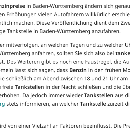
nzinpreise
in Baden-Württemberg ändern sich genau
en Erhöhungen vielen Autofahrern willkürlich erschi
ntlich machen. Diese Veröffentlichung dient dem Zwe
ige Tankstelle in Baden-Württemberg anzufahren.
her mitverfolgen, an welchen Tagen und zu welcher U
ürttemberg anfahren, sollten Sie sich also bei
tanke
t. Des Weiteren gibt es noch eine Faustregel, die Aut
emein lässt sich sagen, dass
Benzin
in den frühen Mo
 sie schließlich am Abend zwischen 18 und 21 Uhr am
e freie
Tankstellen
in der Nacht schließen und die üb
s erhöhen. Da jedoch immer wieder
Tankstellen
aus di
rg
stets informieren, an welcher
Tankstelle
zurzeit d
d von einer Vielzahl an Faktoren beeinflusst. Die 