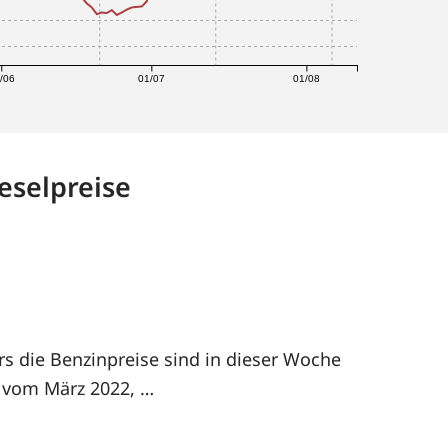
/06
01/07
01/08
eselpreise
rs die Benzinpreise sind in dieser Woche
h vom März 2022, …