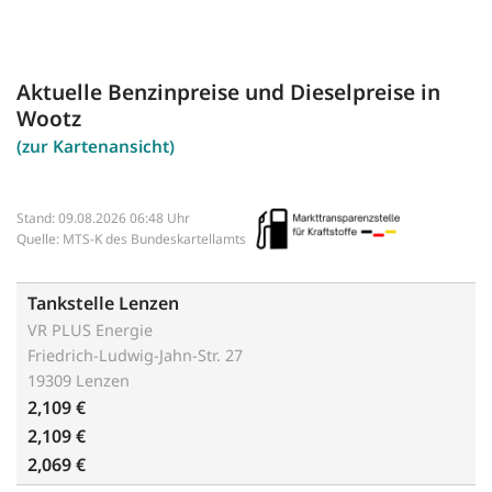
Aktuelle Benzinpreise und Dieselpreise in
Wootz
(zur Kartenansicht)
Stand: 09.08.2026 06:48 Uhr
Quelle: MTS-K des Bundeskartellamts
Tankstelle Lenzen
VR PLUS Energie
Friedrich-Ludwig-Jahn-Str. 27
19309 Lenzen
2,109 €
2,109 €
2,069 €