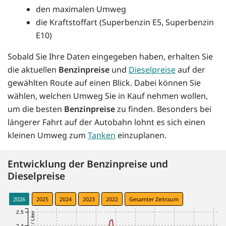
den maximalen Umweg
die Kraftstoffart (Superbenzin E5, Superbenzin
E10)
Sobald Sie Ihre Daten eingegeben haben, erhalten Sie
die aktuellen
Benzinpreise
und
Dieselpreise
auf der
gewählten Route auf einen Blick. Dabei können Sie
wählen, welchen Umweg Sie in Kauf nehmen wollen,
um die besten
Benzinpreise
zu finden. Besonders bei
längerer Fahrt auf der Autobahn lohnt es sich einen
kleinen Umweg zum
Tanken
einzuplanen.
Entwicklung der Benzinpreise und
Dieselpreise
2026
2025
2024
2023
2022
Gesamter Zeitraum
2.5
€ / Liter
2.4