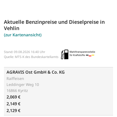
Aktuelle Benzinpreise und Dieselpreise in
Vehlin
(zur Kartenansicht)
Stand: 09.08.2026 16:40 Uhr
Quelle: MTS-K des Bundeskartellamts
AGRAVIS Ost GmbH & Co. KG
Raiffeisen
Leddinger Weg 10
16866 Kyritz
2,069 €
2,149 €
2,129 €