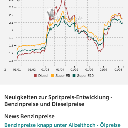
2.3
2.2
2.1
2
1.9
1.8
1.7
1.6
1/12
01/01
01/02
01/03
01/04
01/05
01/06
01/07
01/08
Diesel
Super E5
Super E10
Neuigkeiten zur Spritpreis-Entwicklung -
Benzinpreise und Dieselpreise
News Benzinpreise
Benzinpreise knapp unter Allzeithoch - Ölpreise