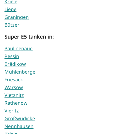
Kriele
Liepe
Gräningen
Bützer
Super E5 tanken in:
Paulinenaue
Pessin
Brädikow
Mühlenberge
Friesack
Warsow
Vietznitz
Rathenow
Vieritz
Großwudicke
Nennhausen