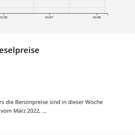
01/06
01/07
01/08
eselpreise
rs die Benzinpreise sind in dieser Woche
h vom März 2022, …