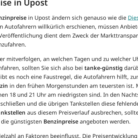
ise in Upost
nzinpreise
in Upost ändern sich genauso wie die
Die
n Autofahrern willkürlich erschienen, müssen Anbiet
 Veröffentlichung dient dem Zweck der Markttranspar
nzufahren.
her mitverfolgen, an welchen Tagen und zu welcher U
fahren, sollten Sie sich also bei
tanke-günstig
darüb
bt es noch eine Faustregel, die Autofahrern hilft, z
zin
in den frühen Morgenstunden am teuersten ist. M
chen 18 und 21 Uhr am niedrigsten sind. In den Nach
schließen und die übrigen Tankstellen diese fehlend
ankstellen
aus diesem Preisverlauf ausbrechen, soll
 die günstigsten
Benzinpreise
angeboten werden.
Vielzahl an Faktoren beeinflusst. Die Preisentwicklu