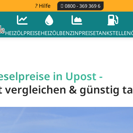
Hilfe
0800 - 369 369 6
HEIZÖLPREISE
HEIZÖL
BENZINPREISE
TANKSTELLEN
selpreise in Upost -
t vergleichen & günstig t