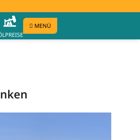
MENÜ
ÖLPREISE
anken