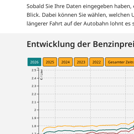
Sobald Sie Ihre Daten eingegeben haben, e
Blick. Dabei können Sie wählen, welchen
längerer Fahrt auf der Autobahn lohnt e
Entwicklung der Benzinprei
2026
2025
2024
2023
2022
Gesamter Zeit
2.5
€ / Liter
2.4
2.3
2.2
2.1
2
1.9
1.8
1.7