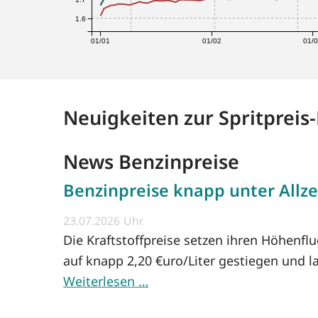
1.6
01/01
01/02
01/
Neuigkeiten zur Spritpreis
News Benzinpreise
Benzinpreise knapp unter Allze
23.07.2026
Die Kraftstoffpreise setzen ihren Höhenfl
auf knapp 2,20 €uro/Liter gestiegen und l
Weiterlesen …