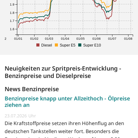
1.9
1.8
1.7
1.6
1/12
01/01
01/02
01/03
01/04
01/05
01/06
01/07
01/08
Diesel
Super E5
Super E10
Neuigkeiten zur Spritpreis-Entwicklung -
Benzinpreise und Dieselpreise
News Benzinpreise
Benzinpreise knapp unter Allzeithoch - Ölpreise
ziehen an
23.07.2026
Die Kraftstoffpreise setzen ihren Höhenflug an den
deutschen Tankstellen weiter fort. Besonders die