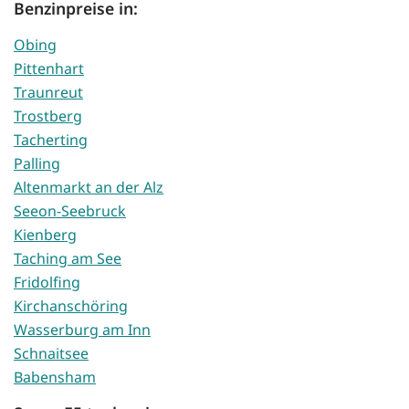
Benzinpreise in:
Obing
Pittenhart
Traunreut
Trostberg
Tacherting
Palling
Altenmarkt an der Alz
Seeon-Seebruck
Kienberg
Taching am See
Fridolfing
Kirchanschöring
Wasserburg am Inn
Schnaitsee
Babensham