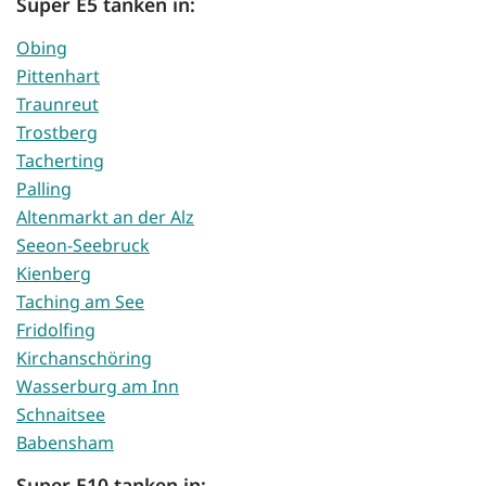
Super E5 tanken in:
Obing
Pittenhart
Traunreut
Trostberg
Tacherting
Palling
Altenmarkt an der Alz
Seeon-Seebruck
Kienberg
Taching am See
Fridolfing
Kirchanschöring
Wasserburg am Inn
Schnaitsee
Babensham
Super E10 tanken in: