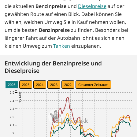
die aktuellen
Benzinpreise
und
Dieselpreise
auf der
gewählten Route auf einen Blick. Dabei können Sie
wählen, welchen Umweg Sie in Kauf nehmen wollen,
um die besten
Benzinpreise
zu finden. Besonders bei
längerer Fahrt auf der Autobahn lohnt es sich einen
kleinen Umweg zum
Tanken
einzuplanen.
Entwicklung der Benzinpreise und
Dieselpreise
2026
2025
2024
2023
2022
Gesamter Zeitraum
2.5
€ / Liter
2.4
2.3
2.2
2.1
2