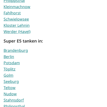
Philippsthal
Kleinmachnow
Fahlhorst
Schwielowsee
Kloster Lehnin
Werder (Havel)
Super E5 tanken in:
Brandenburg
Berlin
Potsdam
Töplitz
Golm
Seeburg
Teltow
Nudow
Stahnsdorf
Philippsthal