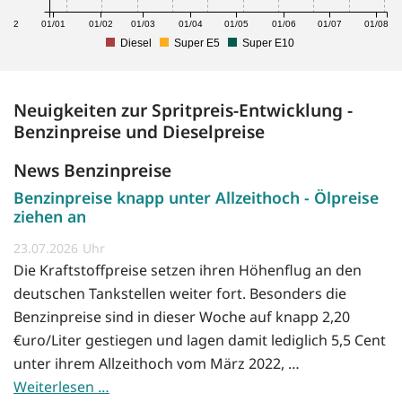
1/12
01/01
01/02
01/03
01/04
01/05
01/06
01/07
01/08
Diesel
Super E5
Super E10
Neuigkeiten zur Spritpreis-Entwicklung -
Benzinpreise und Dieselpreise
News Benzinpreise
Benzinpreise knapp unter Allzeithoch - Ölpreise
ziehen an
23.07.2026
Die Kraftstoffpreise setzen ihren Höhenflug an den
deutschen Tankstellen weiter fort. Besonders die
Benzinpreise sind in dieser Woche auf knapp 2,20
€uro/Liter gestiegen und lagen damit lediglich 5,5 Cent
unter ihrem Allzeithoch vom März 2022, …
Weiterlesen …