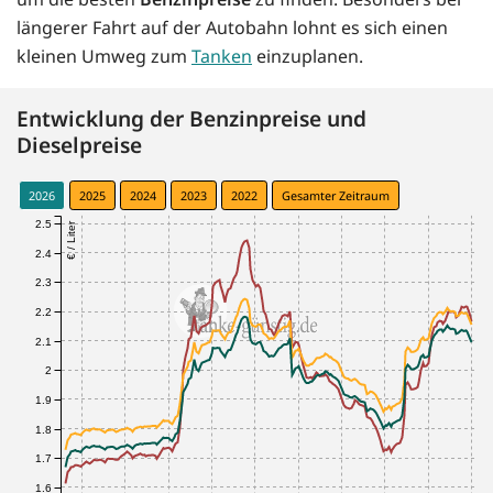
längerer Fahrt auf der Autobahn lohnt es sich einen
kleinen Umweg zum
Tanken
einzuplanen.
Entwicklung der Benzinpreise und
Dieselpreise
2026
2025
2024
2023
2022
Gesamter Zeitraum
2.5
€ / Liter
2.4
2.3
2.2
2.1
2
1.9
1.8
1.7
1.6