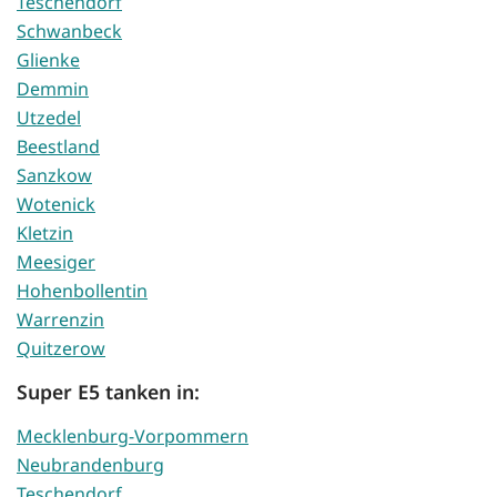
Teschendorf
Schwanbeck
Glienke
Demmin
Utzedel
Beestland
Sanzkow
Wotenick
Kletzin
Meesiger
Hohenbollentin
Warrenzin
Quitzerow
Super E5 tanken in:
Mecklenburg-Vorpommern
Neubrandenburg
Teschendorf