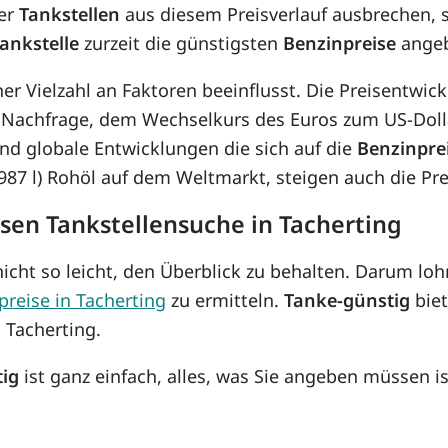
der
Tankstellen
aus diesem Preisverlauf ausbrechen, 
ankstelle
zurzeit die günstigsten
Benzinpreise
angeb
ner Vielzahl an Faktoren beeinflusst. Die Preisentw
 Nachfrage, dem Wechselkurs des Euros zum US-Dolla
d globale Entwicklungen die sich auf die
Benzinpre
8,987 l) Rohöl auf dem Weltmarkt, steigen auch die P
osen Tankstellensuche in Tacherting
icht so leicht, den Überblick zu behalten. Darum lohn
preise in Tacherting
zu ermitteln.
Tanke-günstig
biet
 Tacherting.
tig
ist ganz einfach, alles, was Sie angeben müssen is