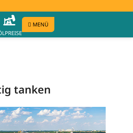
MENÜ
ÖLPREISE
tig tanken