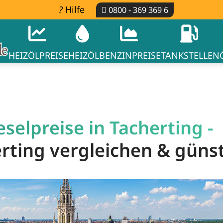
Hilfe
0800 - 369 369 6
HEIZÖLPREISE
HEIZÖL
BENZINPREISE
TANKSTELLEN
selpreise in Tacherting -
erting vergleichen & güns