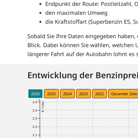
Endpunkt der Route: Postleitzahl, O
den maximalen Umweg
die Kraftstoffart (Superbenzin E5, 
Sobald Sie Ihre Daten eingegeben haben, e
Blick. Dabei können Sie wählen, welchen
längerer Fahrt auf der Autobahn lohnt e
Entwicklung der Benzinprei
2026
2025
2024
2023
2022
Gesamter Zeit
2.5
€ / Liter
2.4
2.3
2.2
2.1