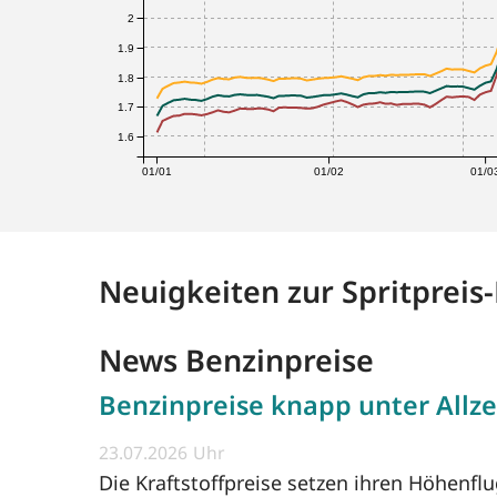
2
1.9
1.8
1.7
1.6
01/01
01/02
01/0
Neuigkeiten zur Spritpreis
News Benzinpreise
Benzinpreise knapp unter Allze
23.07.2026
Die Kraftstoffpreise setzen ihren Höhenfl