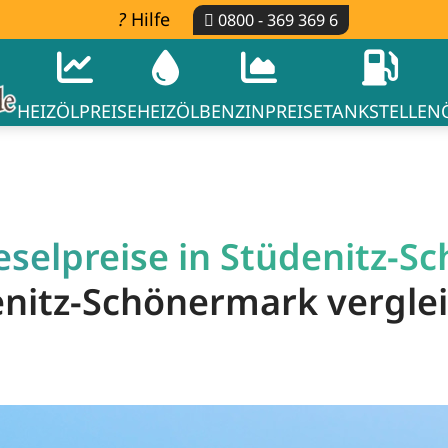
Hilfe
0800 - 369 369 6
HEIZÖLPREISE
HEIZÖL
BENZINPREISE
TANKSTELLEN
eselpreise in Stüdenitz-S
denitz-Schönermark vergle