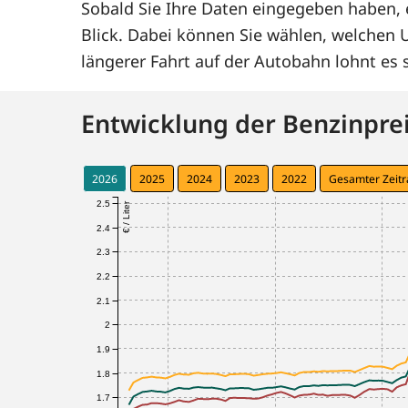
Sobald Sie Ihre Daten eingegeben haben, e
Blick. Dabei können Sie wählen, welchen
längerer Fahrt auf der Autobahn lohnt e
Entwicklung der Benzinprei
2026
2025
2024
2023
2022
Gesamter Zeit
2.5
€ / Liter
2.4
2.3
2.2
2.1
2
1.9
1.8
1.7