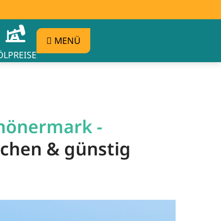
MENÜ
ÖLPREISE
chönermark -
ichen & günstig