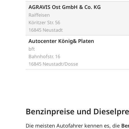
AGRAVIS Ost GmbH & Co. KG
Raiffeisen
Köritzer Str. 56
16845 Neustadt
Autocenter König& Platen
bft
Bahnhofstr. 16
16845 Neustadt/Dosse
Benzinpreise und Dieselpr
Die meisten Autofahrer kennen es, die
Be