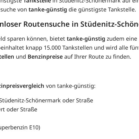
ünstigste
Tankstelle
in Stüdenitz-Schönermark auf ein
ensuche von
tanke-günstig
die günstigste Tankstelle.
enloser Routensuche in Stüdenitz-Schö
eld sparen können, bietet
tanke-günstig
zudem eine 
inhaltet knapp 15.000 Tankstellen und wird alle fünf
tellen
und
Benzinpreise
auf Ihrer Route zu finden.
inpreisvergleich
von tanke-günstig:
, Stüdenitz-Schönermark oder Straße
rt oder Straße
Superbenzin E10)