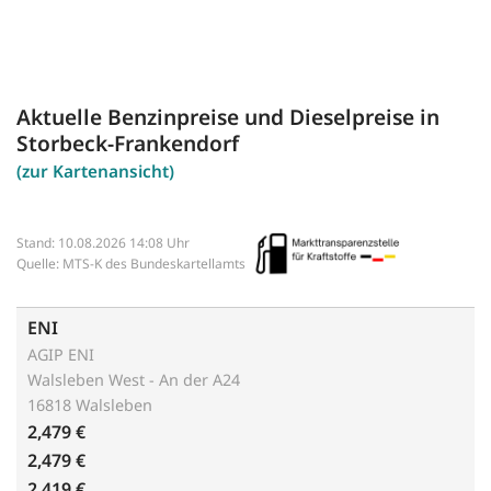
Aktuelle Benzinpreise und Dieselpreise in
Storbeck-Frankendorf
(zur Kartenansicht)
Stand: 10.08.2026 14:08 Uhr
Quelle: MTS-K des Bundeskartellamts
ENI
AGIP ENI
Walsleben West - An der A24
16818 Walsleben
2,479 €
2,479 €
2,419 €