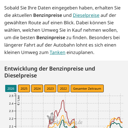
Sobald Sie Ihre Daten eingegeben haben, erhalten Sie
die aktuellen
Benzinpreise
und
Dieselpreise
auf der
gewählten Route auf einen Blick. Dabei können Sie
wählen, welchen Umweg Sie in Kauf nehmen wollen,
um die besten
Benzinpreise
zu finden. Besonders bei
längerer Fahrt auf der Autobahn lohnt es sich einen
kleinen Umweg zum
Tanken
einzuplanen.
Entwicklung der Benzinpreise und
Dieselpreise
2026
2025
2024
2023
2022
Gesamter Zeitraum
2.5
€ / Liter
2.4
2.3
2.2
2.1