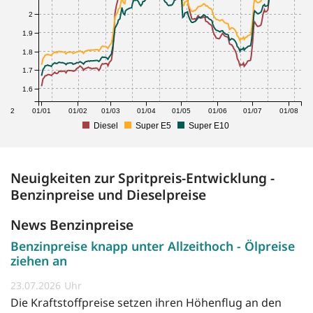
2
1.9
1.8
1.7
1.6
1/12
01/01
01/02
01/03
01/04
01/05
01/06
01/07
01/08
Diesel
Super E5
Super E10
Neuigkeiten zur Spritpreis-Entwicklung -
Benzinpreise und Dieselpreise
News Benzinpreise
Benzinpreise knapp unter Allzeithoch - Ölpreise
ziehen an
23.07.2026
Die Kraftstoffpreise setzen ihren Höhenflug an den