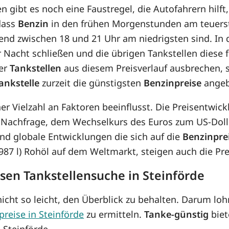
n gibt es noch eine Faustregel, die Autofahrern hilft,
 dass
Benzin
in den frühen Morgenstunden am teuerste
Abend zwischen 18 und 21 Uhr am niedrigsten sind. I
r Nacht schließen und die übrigen Tankstellen diese 
der
Tankstellen
aus diesem Preisverlauf ausbrechen, 
ankstelle
zurzeit die günstigsten
Benzinpreise
angeb
ner Vielzahl an Faktoren beeinflusst. Die Preisentwi
 Nachfrage, dem Wechselkurs des Euros zum US-Dolla
d globale Entwicklungen die sich auf die
Benzinpre
8,987 l) Rohöl auf dem Weltmarkt, steigen auch die P
osen Tankstellensuche in Steinförde
icht so leicht, den Überblick zu behalten. Darum lohn
preise in Steinförde
zu ermitteln.
Tanke-günstig
biet
 Steinförde.