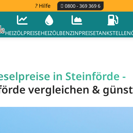
Hilfe
0800 - 369 369 6
HEIZÖLPREISE
HEIZÖL
BENZINPREISE
TANKSTELLEN
selpreise in Steinförde -
nförde vergleichen & güns