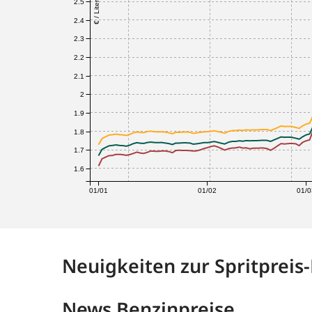
2.5
€ / Liter
2.4
2.3
2.2
2.1
2
1.9
1.8
1.7
1.6
01/01
01/02
01/0
Neuigkeiten zur Spritpreis
News Benzinpreise