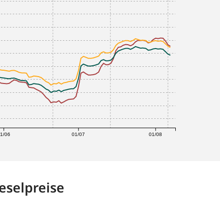
1/06
01/07
01/08
eselpreise