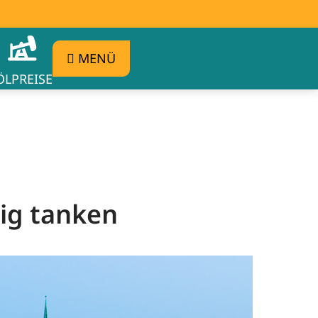
MENÜ
ÖLPREISE
tig tanken