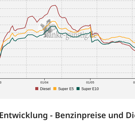
3
01/04
01/05
0
Diesel
Super E5
Super E10
-Entwicklung - Benzinpreise und Di