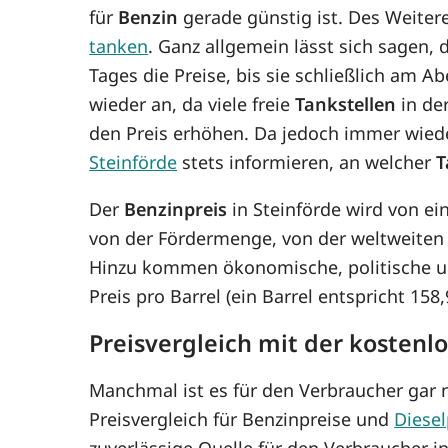
für
Benzin
gerade günstig ist. Des Weitere
tanken
. Ganz allgemein lässt sich sagen,
Tages die Preise, bis sie schließlich am 
wieder an, da viele freie
Tankstellen
in de
den Preis erhöhen. Da jedoch immer wie
Steinförde
stets informieren, an welcher
T
Der
Benzinpreis
in Steinförde wird von ei
von der Fördermenge, von der weltweiten
Hinzu kommen ökonomische, politische un
Preis pro Barrel (ein Barrel entspricht 15
Preisvergleich mit der kostenl
Manchmal ist es für den Verbraucher gar n
Preisvergleich für Benzinpreise und
Diesel
zuverlässige Quelle für den Verbraucher in