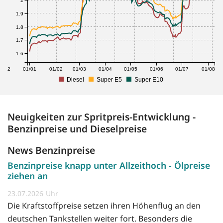
2
1.9
1.8
1.7
1.6
1/12
01/01
01/02
01/03
01/04
01/05
01/06
01/07
01/08
Diesel
Super E5
Super E10
Neuigkeiten zur Spritpreis-Entwicklung -
Benzinpreise und Dieselpreise
News Benzinpreise
Benzinpreise knapp unter Allzeithoch - Ölpreise
ziehen an
23.07.2026
Die Kraftstoffpreise setzen ihren Höhenflug an den
deutschen Tankstellen weiter fort. Besonders die