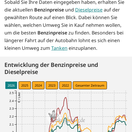
Sobald Sie Ihre Daten eingegeben haben, erhalten Sie
die aktuellen
Benzinpreise
und
Dieselpreise
auf der
gewählten Route auf einen Blick. Dabei können Sie
wählen, welchen Umweg Sie in Kauf nehmen wollen,
um die besten
Benzinpreise
zu finden. Besonders bei
längerer Fahrt auf der Autobahn lohnt es sich einen
kleinen Umweg zum
Tanken
einzuplanen.
Entwicklung der Benzinpreise und
Dieselpreise
2026
2025
2024
2023
2022
Gesamter Zeitraum
2.5
€ / Liter
2.4
2.3
2.2
2.1