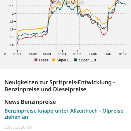
2.1
2
1.9
1.8
1.7
1.6
1/12
01/01
01/02
01/03
01/04
01/05
01/06
01/07
01/08
Diesel
Super E5
Super E10
Neuigkeiten zur Spritpreis-Entwicklung -
Benzinpreise und Dieselpreise
News Benzinpreise
Benzinpreise knapp unter Allzeithoch - Ölpreise
ziehen an
23.07.2026