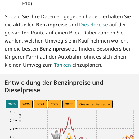
E10)
Sobald Sie Ihre Daten eingegeben haben, erhalten Sie
die aktuellen
Benzinpreise
und
Dieselpreise
auf der
gewählten Route auf einen Blick. Dabei können Sie
wählen, welchen Umweg Sie in Kauf nehmen wollen,
um die besten
Benzinpreise
zu finden. Besonders bei
längerer Fahrt auf der Autobahn lohnt es sich einen
kleinen Umweg zum
Tanken
einzuplanen.
Entwicklung der Benzinpreise und
Dieselpreise
2026
2025
2024
2023
2022
Gesamter Zeitraum
2.5
€ / Liter
2.4
2.3
2.2