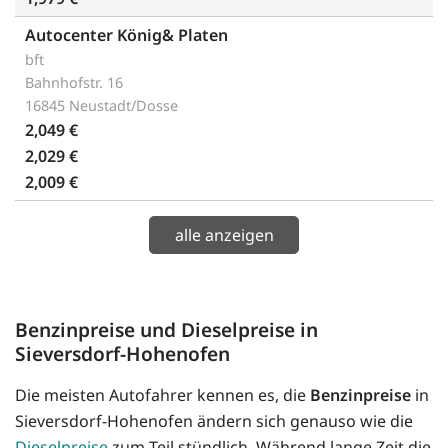
Autocenter König& Platen
bft
Bahnhofstr. 16
16845 Neustadt/Dosse
2,049 €
2,029 €
2,009 €
alle anzeigen
Benzinpreise und Dieselpreise in
Sieversdorf-Hohenofen
Die meisten Autofahrer kennen es, die
Benzinpreise
in
Sieversdorf-Hohenofen ändern sich genauso wie die
Dieselpreise
zum Teil stündlich. Während lange Zeit die