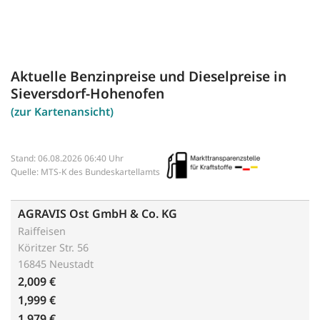
Aktuelle Benzinpreise und Dieselpreise in
Sieversdorf-Hohenofen
(zur Kartenansicht)
Stand: 06.08.2026 06:40 Uhr
Quelle: MTS-K des Bundeskartellamts
AGRAVIS Ost GmbH & Co. KG
Raiffeisen
Köritzer Str. 56
16845 Neustadt
2,009 €
1,999 €
1,979 €