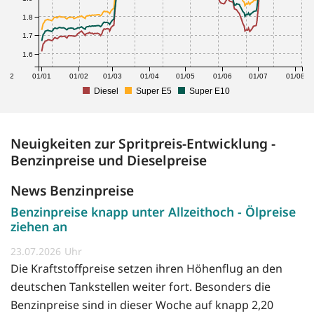
1.8
1.7
1.6
1/12
01/01
01/02
01/03
01/04
01/05
01/06
01/07
01/08
Diesel
Super E5
Super E10
Neuigkeiten zur Spritpreis-Entwicklung -
Benzinpreise und Dieselpreise
News Benzinpreise
Benzinpreise knapp unter Allzeithoch - Ölpreise
ziehen an
23.07.2026
Die Kraftstoffpreise setzen ihren Höhenflug an den
deutschen Tankstellen weiter fort. Besonders die
Benzinpreise sind in dieser Woche auf knapp 2,20