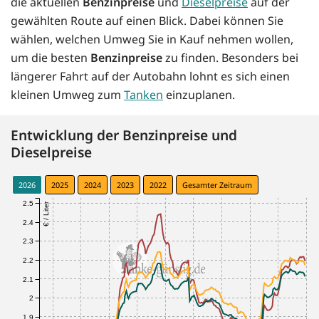
die aktuellen
Benzinpreise
und
Dieselpreise
auf der
gewählten Route auf einen Blick. Dabei können Sie
wählen, welchen Umweg Sie in Kauf nehmen wollen,
um die besten
Benzinpreise
zu finden. Besonders bei
längerer Fahrt auf der Autobahn lohnt es sich einen
kleinen Umweg zum
Tanken
einzuplanen.
Entwicklung der Benzinpreise und
Dieselpreise
2026
2025
2024
2023
2022
Gesamter Zeitraum
2.5
€ / Liter
2.4
2.3
2.2
2.1
2
1.9