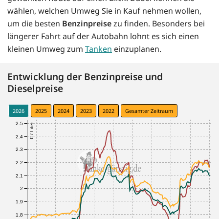
wählen, welchen Umweg Sie in Kauf nehmen wollen,
um die besten
Benzinpreise
zu finden. Besonders bei
längerer Fahrt auf der Autobahn lohnt es sich einen
kleinen Umweg zum
Tanken
einzuplanen.
Entwicklung der Benzinpreise und
Dieselpreise
2026
2025
2024
2023
2022
Gesamter Zeitraum
2.5
€ / Liter
2.4
2.3
2.2
2.1
2
1.9
1.8