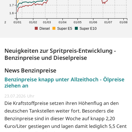
1.7
1.6
1/12
01/01
01/02
01/03
01/04
01/05
01/06
01/07
01/08
Diesel
Super E5
Super E10
Neuigkeiten zur Spritpreis-Entwicklung -
Benzinpreise und Dieselpreise
News Benzinpreise
Benzinpreise knapp unter Allzeithoch - Ölpreise
ziehen an
23.07.2026
Die Kraftstoffpreise setzen ihren Höhenflug an den
deutschen Tankstellen weiter fort. Besonders die
Benzinpreise sind in dieser Woche auf knapp 2,20
€uro/Liter gestiegen und lagen damit lediglich 5,5 Cent