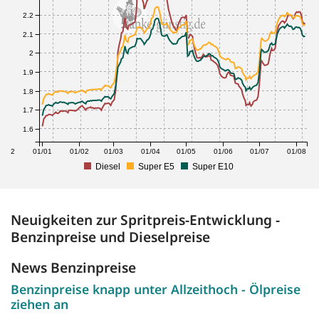
2.2
2.1
2
1.9
1.8
1.7
1.6
1/12
01/01
01/02
01/03
01/04
01/05
01/06
01/07
01/08
Diesel
Super E5
Super E10
Neuigkeiten zur Spritpreis-Entwicklung -
Benzinpreise und Dieselpreise
News Benzinpreise
Benzinpreise knapp unter Allzeithoch - Ölpreise
ziehen an