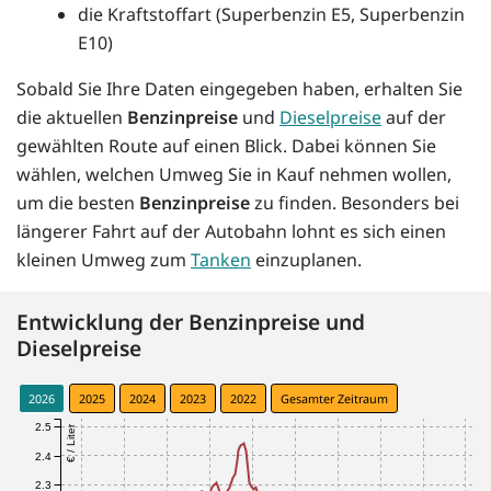
die Kraftstoffart (Superbenzin E5, Superbenzin
E10)
Sobald Sie Ihre Daten eingegeben haben, erhalten Sie
die aktuellen
Benzinpreise
und
Dieselpreise
auf der
gewählten Route auf einen Blick. Dabei können Sie
wählen, welchen Umweg Sie in Kauf nehmen wollen,
um die besten
Benzinpreise
zu finden. Besonders bei
längerer Fahrt auf der Autobahn lohnt es sich einen
kleinen Umweg zum
Tanken
einzuplanen.
Entwicklung der Benzinpreise und
Dieselpreise
2026
2025
2024
2023
2022
Gesamter Zeitraum
2.5
€ / Liter
2.4
2.3