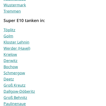
Wustermark
Tremmen
Super E10 tanken in:
Töplitz
Golm
Kloster Lehnin
Werder (Havel)
Krielow
Derwitz
Bochow
Schmergow
Deetz
Groß Kreutz
Dallgow-Döberitz
Groß Behnitz
Paulinenaue