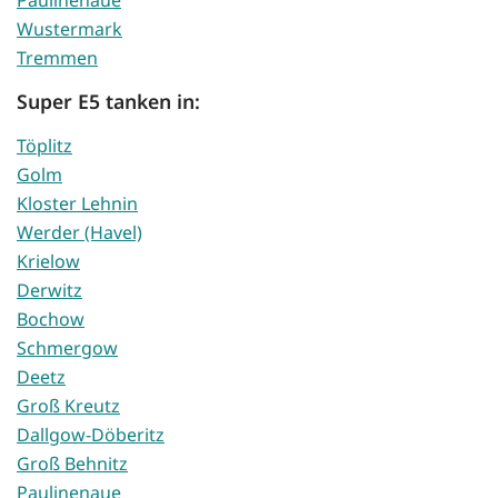
Paulinenaue
Wustermark
Tremmen
Super E5 tanken in:
Töplitz
Golm
Kloster Lehnin
Werder (Havel)
Krielow
Derwitz
Bochow
Schmergow
Deetz
Groß Kreutz
Dallgow-Döberitz
Groß Behnitz
Paulinenaue