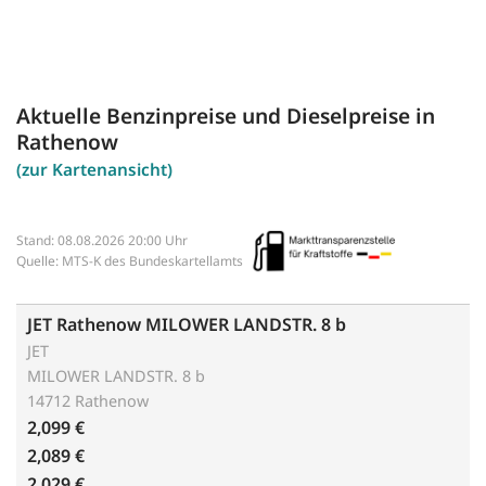
Aktuelle Benzinpreise und Dieselpreise in
Rathenow
(zur Kartenansicht)
Stand: 08.08.2026 20:00 Uhr
Quelle: MTS-K des Bundeskartellamts
JET Rathenow MILOWER LANDSTR. 8 b
JET
MILOWER LANDSTR. 8 b
14712 Rathenow
2,099 €
2,089 €
2,029 €