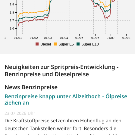
1.9
1.8
1.7
1.6
1/12
01/01
01/02
01/03
01/04
01/05
01/06
01/07
01/08
Diesel
Super E5
Super E10
Neuigkeiten zur Spritpreis-Entwicklung -
Benzinpreise und Dieselpreise
News Benzinpreise
Benzinpreise knapp unter Allzeithoch - Ölpreise
ziehen an
23.07.2026
Die Kraftstoffpreise setzen ihren Höhenflug an den
deutschen Tankstellen weiter fort. Besonders die