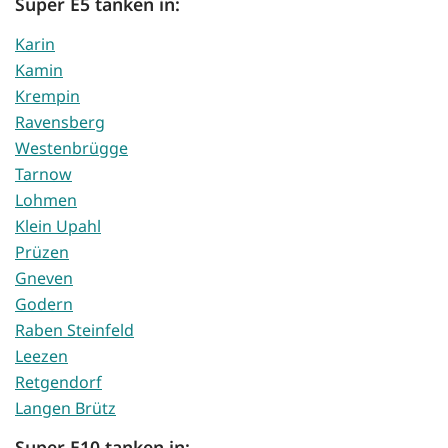
Super E5 tanken in:
Karin
Kamin
Krempin
Ravensberg
Westenbrügge
Tarnow
Lohmen
Klein Upahl
Prüzen
Gneven
Godern
Raben Steinfeld
Leezen
Retgendorf
Langen Brütz
Super E10 tanken in: