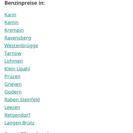
Benzinpreise in:
Karin
Kamin
Krempin
Ravensberg
Westenbrügge
Tarnow
Lohmen
Klein Upahl
Prüzen
Gneven
Godern
Raben Steinfeld
Leezen
Retgendorf
Langen Brütz