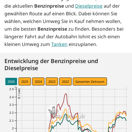
die aktuellen
Benzinpreise
und
Dieselpreise
auf der
gewählten Route auf einen Blick. Dabei können Sie
wählen, welchen Umweg Sie in Kauf nehmen wollen,
um die besten
Benzinpreise
zu finden. Besonders bei
längerer Fahrt auf der Autobahn lohnt es sich einen
kleinen Umweg zum
Tanken
einzuplanen.
Entwicklung der Benzinpreise und
Dieselpreise
2026
2025
2024
2023
2022
Gesamter Zeitraum
2.5
€ / Liter
2.4
2.3
2.2
2.1
2