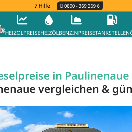
Hilfe
0800 - 369 369 6
HEIZÖLPREISE
HEIZÖL
BENZINPREISE
TANKSTELLEN
selpreise in Paulinenaue 
linenaue vergleichen & gü