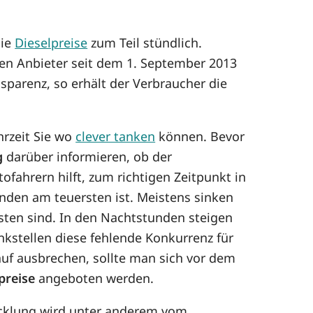
die
Dieselpreise
zum Teil stündlich.
sen Anbieter seit dem 1. September 2013
sparenz, so erhält der Verbraucher die
hrzeit Sie wo
clever tanken
können. Bevor
g
darüber informieren, ob der
ofahrern hilft, zum richtigen Zeitpunkt in
den am teuersten ist. Meistens sinken
gsten sind. In den Nachtstunden steigen
nkstellen diese fehlende Konkurrenz für
uf ausbrechen, sollte man sich vor dem
preise
angeboten werden.
wicklung wird unter anderem vom