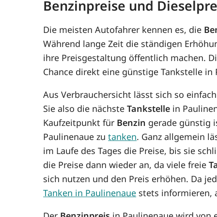
Benzinpreise und Dieselpre
Die meisten Autofahrer kennen es, die
Be
Während lange Zeit die ständigen Erhöhun
ihre Preisgestaltung öffentlich machen. D
Chance direkt eine günstige Tankstelle in
Aus Verbrauchersicht lässt sich so einfac
Sie also die nächste
Tankstelle
in Paulinen
Kaufzeitpunkt für
Benzin
gerade günstig is
Paulinenaue zu
tanken
. Ganz allgemein lä
im Laufe des Tages die Preise, bis sie sc
die Preise dann wieder an, da viele freie
T
sich nutzen und den Preis erhöhen. Da j
Tanken in Paulinenaue
stets informieren,
Der
Benzinpreis
in Paulinenaue wird von 