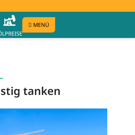
MENÜ
ÖLPREISE
-
nstig tanken