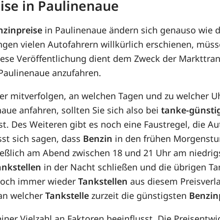
ise in Paulinenaue
nzinpreise
in Paulinenaue ändern sich genauso wie 
gen vielen Autofahrern willkürlich erschienen, müs
iese Veröffentlichung dient dem Zweck der Markttran
 Paulinenaue anzufahren.
her mitverfolgen, an welchen Tagen und zu welcher U
aue anfahren, sollten Sie sich also bei
tanke-günsti
t. Des Weiteren gibt es noch eine Faustregel, die Aut
sst sich sagen, dass
Benzin
in den frühen Morgenstun
hließlich am Abend zwischen 18 und 21 Uhr am niedri
ankstellen
in der Nacht schließen und die übrigen Ta
edoch immer wieder
Tankstellen
aus diesem Preisverla
 an welcher
Tankstelle
zurzeit die günstigsten
Benzin
einer Vielzahl an Faktoren beeinflusst. Die Preisent