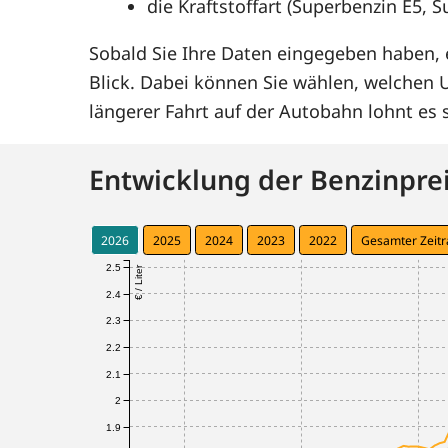
die Kraftstoffart (Superbenzin E5, 
Sobald Sie Ihre Daten eingegeben haben, e
Blick. Dabei können Sie wählen, welchen
längerer Fahrt auf der Autobahn lohnt e
Entwicklung der Benzinprei
2026
2025
2024
2023
2022
Gesamter Zeit
2.5
€ / Liter
2.4
2.3
2.2
2.1
2
1.9