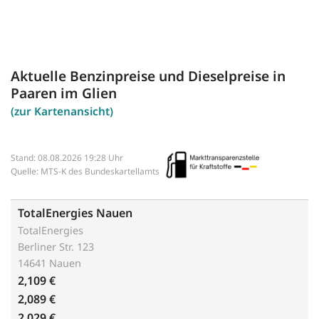
Aktuelle Benzinpreise und Dieselpreise in
Paaren im Glien
(zur Kartenansicht)
Stand: 08.08.2026 19:28 Uhr
Quelle: MTS-K des Bundeskartellamts
TotalEnergies Nauen
TotalEnergies
Berliner Str. 123
14641 Nauen
2,109 €
2,089 €
2,029 €