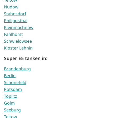
Teltow
Nudow
Stahnsdorf
Philippsthal
Kleinmachnow
Fahlhorst
Schwielowsee
Kloster Lehnin
Super E5 tanken in:
Brandenburg
Berlin
Schönefeld
Potsdam
Töplitz
Golm
Seeburg
Teltow