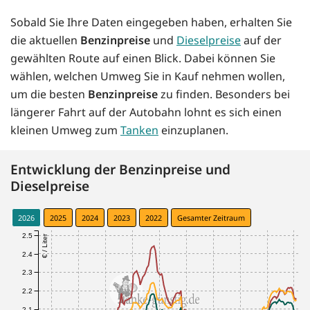
Sobald Sie Ihre Daten eingegeben haben, erhalten Sie
die aktuellen
Benzinpreise
und
Dieselpreise
auf der
gewählten Route auf einen Blick. Dabei können Sie
wählen, welchen Umweg Sie in Kauf nehmen wollen,
um die besten
Benzinpreise
zu finden. Besonders bei
längerer Fahrt auf der Autobahn lohnt es sich einen
kleinen Umweg zum
Tanken
einzuplanen.
Entwicklung der Benzinpreise und
Dieselpreise
2026
2025
2024
2023
2022
Gesamter Zeitraum
2.5
€ / Liter
2.4
2.3
2.2
2.1