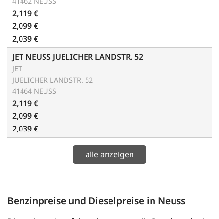
41462 NEUSS
2,119 €
2,099 €
2,039 €
JET NEUSS JUELICHER LANDSTR. 52
JET
JUELICHER LANDSTR. 52
41464 NEUSS
2,119 €
2,099 €
2,039 €
alle anzeigen
Benzinpreise und Dieselpreise in Neuss