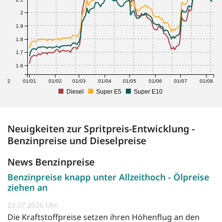
2
1.9
1.8
1.7
1.6
1/12
01/01
01/02
01/03
01/04
01/05
01/06
01/07
01/08
Diesel
Super E5
Super E10
Neuigkeiten zur Spritpreis-Entwicklung -
Benzinpreise und Dieselpreise
News Benzinpreise
Benzinpreise knapp unter Allzeithoch - Ölpreise
ziehen an
23.07.2026
Die Kraftstoffpreise setzen ihren Höhenflug an den