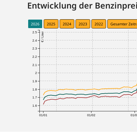
Entwicklung der Benzinprei
2026
2025
2024
2023
2022
Gesamter Zeit
2.5
€ / Liter
2.4
2.3
2.2
2.1
2
1.9
1.8
1.7
1.6
01/01
01/02
01/