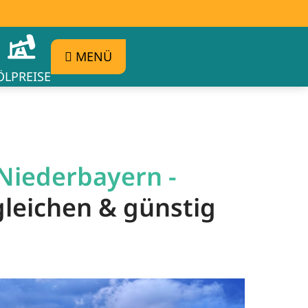
MENÜ
ÖLPREISE
 Niederbayern -
gleichen & günstig