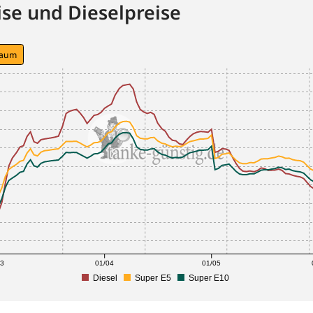
se und Dieselpreise
raum
03
01/04
01/05
Diesel
Super E5
Super E10