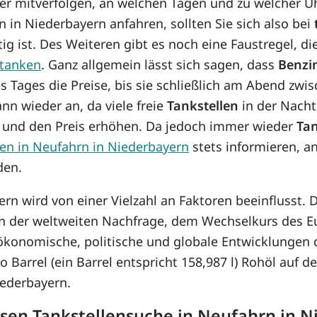
her mitverfolgen, an welchen Tagen und zu welcher U
 in Niederbayern anfahren, sollten Sie sich also bei
g ist. Des Weiteren gibt es noch eine Faustregel, die
tanken
. Ganz allgemein lässt sich sagen, dass
Benzi
es Tages die Preise, bis sie schließlich am Abend zwi
nn wieder an, da viele freie
Tankstellen
in der Nacht
n und den Preis erhöhen. Da jedoch immer wieder
Tan
en in Neufahrn in Niederbayern
stets informieren, a
den.
ern wird von einer Vielzahl an Faktoren beeinflusst.
n der weltweiten Nachfrage, dem Wechselkurs des 
konomische, politische und globale Entwicklungen d
ro Barrel (ein Barrel entspricht 158,987 l) Rohöl auf 
iederbayern.
osen Tankstellensuche in Neufahrn in 