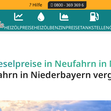
Hilfe
0800 - 369 369 6
HEIZÖLPREISE
HEIZÖL
BENZINPREISE
TANKSTELLEN
eselpreise in Neufahrn in
fahrn in Niederbayern ver