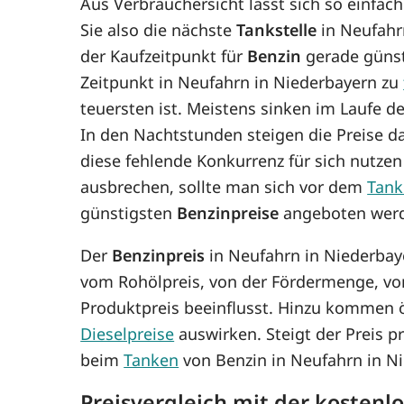
Aus Verbrauchersicht lässt sich so einfac
Sie also die nächste
Tankstelle
in Neufahrn
der Kaufzeitpunkt für
Benzin
gerade günsti
Zeitpunkt in Neufahrn in Niederbayern zu
teuersten ist. Meistens sinken im Laufe d
In den Nachtstunden steigen die Preise da
diese fehlende Konkurrenz für sich nutze
ausbrechen, sollte man sich vor dem
Tank
günstigsten
Benzinpreise
angeboten wer
Der
Benzinpreis
in Neufahrn in Niederbay
vom Rohölpreis, von der Fördermenge, vo
Produktpreis beeinflusst. Hinzu kommen ö
Dieselpreise
auswirken. Steigt der Preis p
beim
Tanken
von Benzin in Neufahrn in N
Preisvergleich mit der kostenl