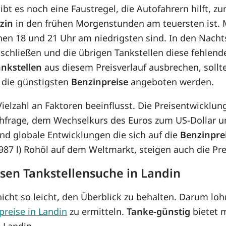
bt es noch eine Faustregel, die Autofahrern hilft, z
zin
in den frühen Morgenstunden am teuersten ist. M
chen 18 und 21 Uhr am niedrigsten sind. In den Nach
schließen und die übrigen Tankstellen diese fehlend
ankstellen
aus diesem Preisverlauf ausbrechen, soll
 die günstigsten
Benzinpreise
angeboten werden.
 Vielzahl an Faktoren beeinflusst. Die Preisentwickl
hfrage, dem Wechselkurs des Euros zum US-Dollar un
d globale Entwicklungen die sich auf die
Benzinpre
8,987 l) Rohöl auf dem Weltmarkt, steigen auch die P
osen Tankstellensuche in Landin
icht so leicht, den Überblick zu behalten. Darum lohn
preise in Landin
zu ermitteln.
Tanke-günstig
bietet m
 Landin.