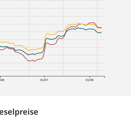
/06
01/07
01/08
eselpreise