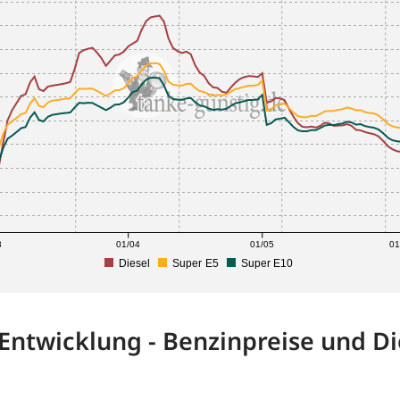
3
01/04
01/05
01
Diesel
Super E5
Super E10
-Entwicklung - Benzinpreise und Di