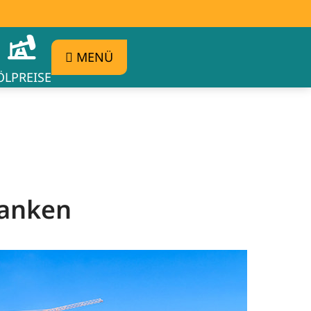
MENÜ
ÖLPREISE
tanken