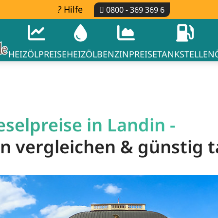
Hilfe
0800 - 369 369 6
HEIZÖLPREISE
HEIZÖL
BENZINPREISE
TANKSTELLEN
selpreise in Landin -
in vergleichen & günstig 