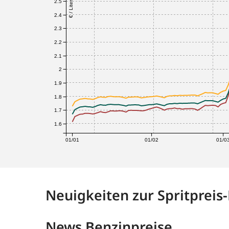
2.5
€ / Liter
2.4
2.3
2.2
2.1
2
1.9
1.8
1.7
1.6
01/01
01/02
01/0
Neuigkeiten zur Spritpreis
News Benzinpreise