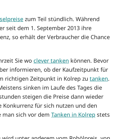
selpreise
zum Teil stündlich. Während
er seit dem 1. September 2013 ihre
enz, so erhält der Verbraucher die Chance
hrzeit Sie wo
clever tanken
können. Bevor
er informieren, ob der Kaufzeitpunkt für
um richtigen Zeitpunkt in Kolrep zu
tanken
.
eistens sinken im Laufe des Tages die
tstunden steigen die Preise dann wieder
e Konkurrenz für sich nutzen und den
te man sich vor dem
Tanken in Kolrep
stets
ung wird unter anderem vom Rohölpreis, von