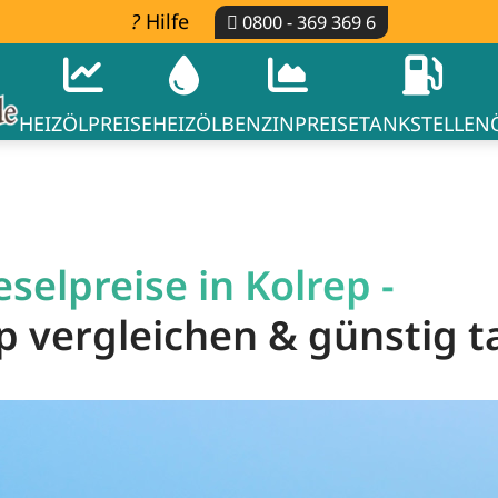
Hilfe
0800 - 369 369 6
HEIZÖLPREISE
HEIZÖL
BENZINPREISE
TANKSTELLEN
selpreise in Kolrep -
ep vergleichen & günstig 