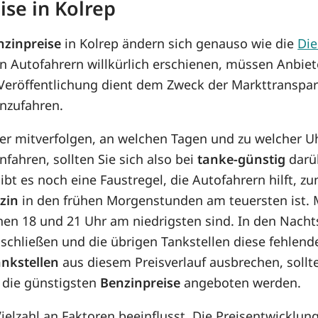
ise in Kolrep
nzinpreise
in Kolrep ändern sich genauso wie die
Die
n Autofahrern willkürlich erschienen, müssen Anbiet
 Veröffentlichung dient dem Zweck der Markttranspar
anzufahren.
her mitverfolgen, an welchen Tagen und zu welcher U
nfahren, sollten Sie sich also bei
tanke-günstig
darüb
bt es noch eine Faustregel, die Autofahrern hilft, z
zin
in den frühen Morgenstunden am teuersten ist. M
chen 18 und 21 Uhr am niedrigsten sind. In den Nach
schließen und die übrigen Tankstellen diese fehlend
ankstellen
aus diesem Preisverlauf ausbrechen, soll
 die günstigsten
Benzinpreise
angeboten werden.
 Vielzahl an Faktoren beeinflusst. Die Preisentwickl