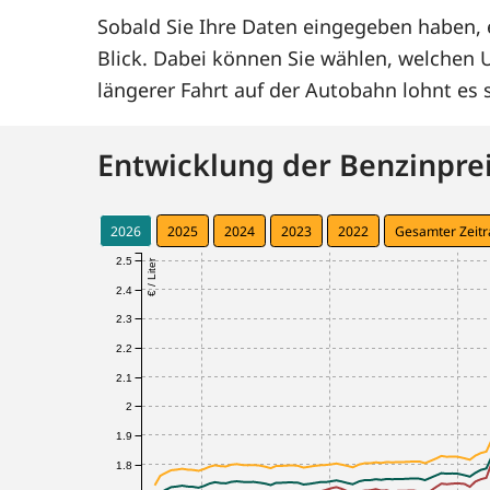
Sobald Sie Ihre Daten eingegeben haben, e
Blick. Dabei können Sie wählen, welchen
längerer Fahrt auf der Autobahn lohnt e
Entwicklung der Benzinprei
2026
2025
2024
2023
2022
Gesamter Zeit
2.5
€ / Liter
2.4
2.3
2.2
2.1
2
1.9
1.8