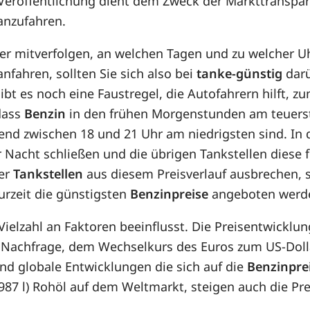
 Veröffentlichung dient dem Zweck der Markttranspar
 anzufahren.
her mitverfolgen, an welchen Tagen und zu welcher U
nfahren, sollten Sie sich also bei
tanke-günstig
darü
bt es noch eine Faustregel, die Autofahrern hilft, z
 dass
Benzin
in den frühen Morgenstunden am teuerste
Abend zwischen 18 und 21 Uhr am niedrigsten sind. I
r Nacht schließen und die übrigen Tankstellen diese 
der
Tankstellen
aus diesem Preisverlauf ausbrechen, 
urzeit die günstigsten
Benzinpreise
angeboten werd
 Vielzahl an Faktoren beeinflusst. Die Preisentwickl
 Nachfrage, dem Wechselkurs des Euros zum US-Dolla
d globale Entwicklungen die sich auf die
Benzinpre
8,987 l) Rohöl auf dem Weltmarkt, steigen auch die P