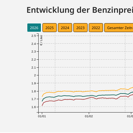
Entwicklung der Benzinprei
2026
2025
2024
2023
2022
Gesamter Zeit
2.5
€ / Liter
2.4
2.3
2.2
2.1
2
1.9
1.8
1.7
1.6
01/01
01/02
01/