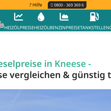
Hilfe
0800 - 369 369 6
HEIZÖLPREISE
HEIZÖL
BENZINPREISE
TANKSTELLEN
selpreise in Kneese -
ese vergleichen & günstig