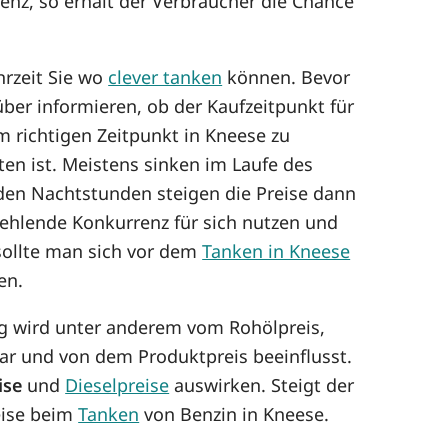
enz, so erhält der Verbraucher die Chance
hrzeit Sie wo
clever tanken
können. Bevor
ber informieren, ob der Kaufzeitpunkt für
um richtigen Zeitpunkt in Kneese zu
n ist. Meistens sinken im Laufe des
n den Nachtstunden steigen die Preise dann
fehlende Konkurrenz für sich nutzen und
sollte man sich vor dem
Tanken in Kneese
en.
ung wird unter anderem vom Rohölpreis,
r und von dem Produktpreis beeinflusst.
ise
und
Dieselpreise
auswirken. Steigt der
reise beim
Tanken
von Benzin in Kneese.