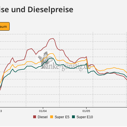
se und Dieselpreise
raum
03
01/04
01/05
Diesel
Super E5
Super E10