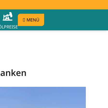
MENÜ
ÖLPREISE
 tanken