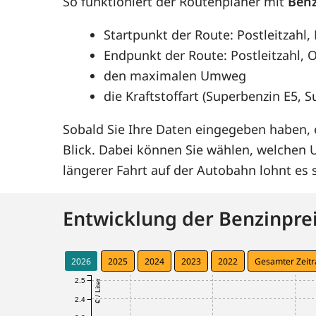
So funktioniert der Routenplaner mit
Benz
Startpunkt der Route: Postleitzahl
Endpunkt der Route: Postleitzahl, O
den maximalen Umweg
die Kraftstoffart (Superbenzin E5, 
Sobald Sie Ihre Daten eingegeben haben, e
Blick. Dabei können Sie wählen, welchen
längerer Fahrt auf der Autobahn lohnt e
Entwicklung der Benzinprei
2026
2025
2024
2023
2022
Gesamter Zeit
2.5
€ / Liter
2.4