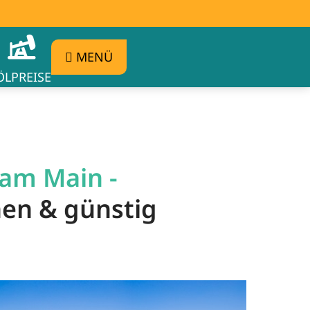
MENÜ
ÖLPREISE
 am Main -
hen & günstig