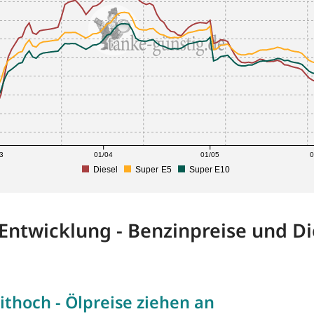
3
01/04
01/05
0
Diesel
Super E5
Super E10
-Entwicklung - Benzinpreise und Di
ithoch - Ölpreise ziehen an