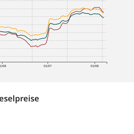
1/06
01/07
01/08
eselpreise