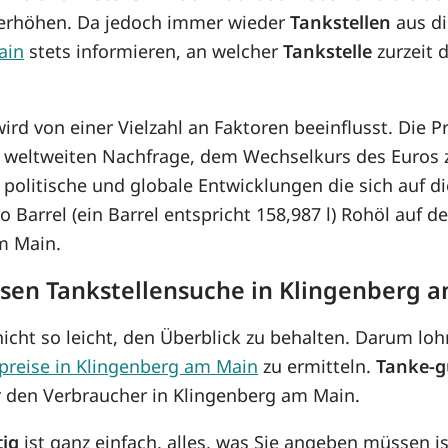
s erhöhen. Da jedoch immer wieder
Tankstellen
aus di
ain
stets informieren, an welcher
Tankstelle
zurzeit 
ird von einer Vielzahl an Faktoren beeinflusst. Die
r weltweiten Nachfrage, dem Wechselkurs des Euros
olitische und globale Entwicklungen die sich auf d
ro Barrel (ein Barrel entspricht 158,987 l) Rohöl auf 
m Main.
losen Tankstellensuche in Klingenberg 
icht so leicht, den Überblick zu behalten. Darum lohn
preise in Klingenberg am Main
zu ermitteln.
Tanke-g
r den Verbraucher in Klingenberg am Main.
tig
ist ganz einfach, alles, was Sie angeben müssen is