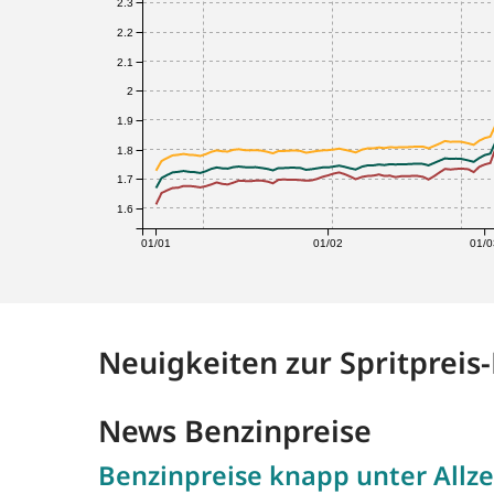
2.3
2.2
2.1
2
1.9
1.8
1.7
1.6
01/01
01/02
01/0
Neuigkeiten zur Spritpreis
News Benzinpreise
Benzinpreise knapp unter Allze