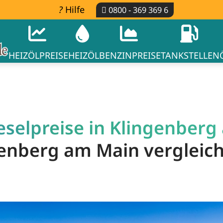
Hilfe
0800 - 369 369 6
HEIZÖLPREISE
HEIZÖL
BENZINPREISE
TANKSTELLEN
eselpreise in Klingenberg
ngenberg am Main vergleic