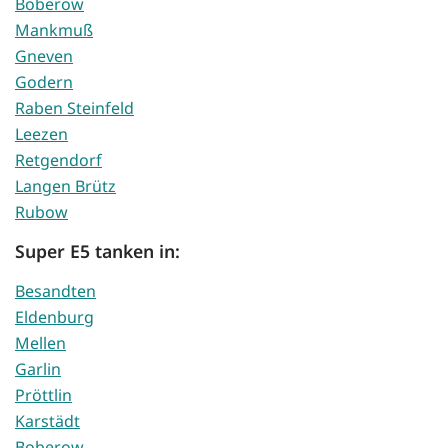
Boberow
Mankmuß
Gneven
Godern
Raben Steinfeld
Leezen
Retgendorf
Langen Brütz
Rubow
Super E5 tanken in:
Besandten
Eldenburg
Mellen
Garlin
Pröttlin
Karstädt
Boberow