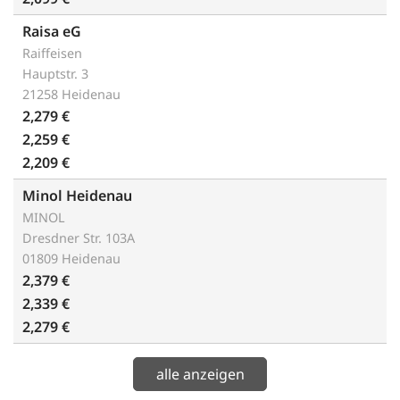
Raisa eG
Raiffeisen
Hauptstr. 3
21258 Heidenau
2,279 €
2,259 €
2,209 €
Minol Heidenau
MINOL
Dresdner Str. 103A
01809 Heidenau
2,379 €
2,339 €
2,279 €
alle anzeigen