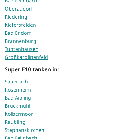
Bad Feilnbach
Oberaudorf
Riedering
Kiefersfelden
Bad Endorf
Brannenburg
Tuntenhausen
Großkarolinenfeld
Super E10 tanken in:
Sauerlach
Rosenheim
Bad Aibling
Bruckmühl
Kolbermoor
Raubling
Stephanskirchen
Bad Feilnbach