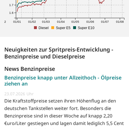
1.7
1.6
1/12
01/01
01/02
01/03
01/04
01/05
01/06
01/07
01/08
Diesel
Super E5
Super E10
Neuigkeiten zur Spritpreis-Entwicklung -
Benzinpreise und Dieselpreise
News Benzinpreise
Benzinpreise knapp unter Allzeithoch - Ölpreise
ziehen an
23.07.2026
Die Kraftstoffpreise setzen ihren Höhenflug an den
deutschen Tankstellen weiter fort. Besonders die
Benzinpreise sind in dieser Woche auf knapp 2,20
€uro/Liter gestiegen und lagen damit lediglich 5,5 Cent