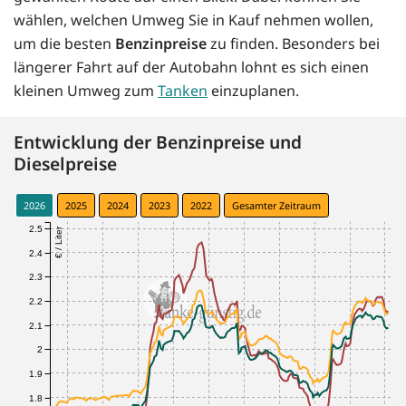
wählen, welchen Umweg Sie in Kauf nehmen wollen,
um die besten
Benzinpreise
zu finden. Besonders bei
längerer Fahrt auf der Autobahn lohnt es sich einen
kleinen Umweg zum
Tanken
einzuplanen.
Entwicklung der Benzinpreise und
Dieselpreise
2026
2025
2024
2023
2022
Gesamter Zeitraum
2.5
€ / Liter
2.4
2.3
2.2
2.1
2
1.9
1.8