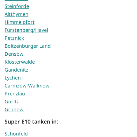
Steinförde
Altthymen
Himmelpfort
Fürstenberg/Havel
Petznick
Boitzenburger Land
Densow
Klosterwalde
Gandenitz
Lychen
Carmzow-Wallmow
Prenzlau
Göritz
Grünow
Super E10 tanken in:
Schönfeld