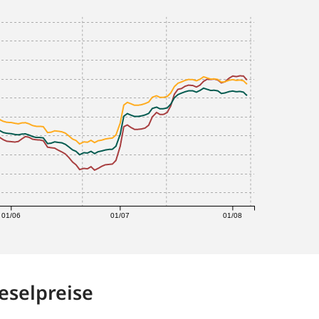
01/06
01/07
01/08
eselpreise