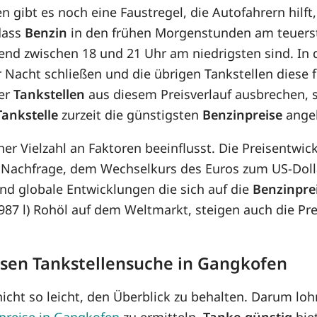
n gibt es noch eine Faustregel, die Autofahrern hilf
 dass
Benzin
in den frühen Morgenstunden am teuerste
Abend zwischen 18 und 21 Uhr am niedrigsten sind. I
r Nacht schließen und die übrigen Tankstellen diese 
der
Tankstellen
aus diesem Preisverlauf ausbrechen, 
Tankstelle
zurzeit die günstigsten
Benzinpreise
ange
ner Vielzahl an Faktoren beeinflusst. Die Preisentwi
 Nachfrage, dem Wechselkurs des Euros zum US-Dolla
d globale Entwicklungen die sich auf die
Benzinpre
8,987 l) Rohöl auf dem Weltmarkt, steigen auch die P
osen Tankstellensuche in Gangkofen
icht so leicht, den Überblick zu behalten. Darum lohn
preise in Gangkofen
zu ermitteln.
Tanke-günstig
bie