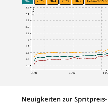
2026
2025
2024
2023
2022
Gesamter Zeit
2.5
€ / Liter
2.4
2.3
2.2
2.1
2
1.9
1.8
1.7
1.6
01/01
01/02
01/
Neuigkeiten zur Spritpreis