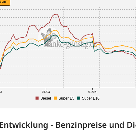
raum
03
01/04
01/05
Diesel
Super E5
Super E10
-Entwicklung - Benzinpreise und Di