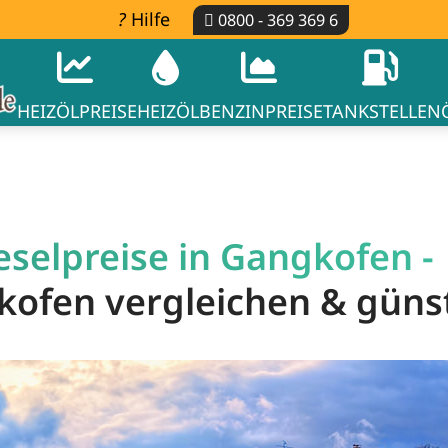
Hilfe
0800 - 369 369 6
HEIZÖLPREISE
HEIZÖL
BENZINPREISE
TANKSTELLEN
eselpreise in Gangkofen -
gkofen vergleichen & güns