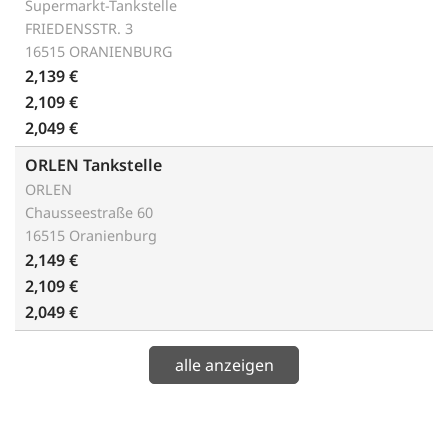
Supermarkt-Tankstelle
FRIEDENSSTR. 3
16515 ORANIENBURG
2,139 €
2,109 €
2,049 €
ORLEN Tankstelle
ORLEN
Chausseestraße 60
16515 Oranienburg
2,149 €
2,109 €
2,049 €
alle anzeigen