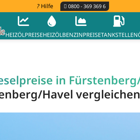
Hilfe
0800 - 369 369 6
HEIZÖLPREISE
HEIZÖL
BENZINPREISE
TANKSTELLEN
selpreise in Fürstenberg/
stenberg/Havel vergleiche