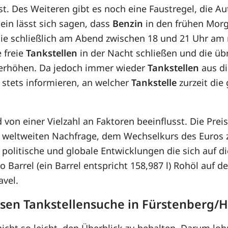
t. Des Weiteren gibt es noch eine Faustregel, die Aut
ein lässt sich sagen, dass
Benzin
in den frühen Morg
 sie schließlich am Abend zwischen 18 und 21 Uhr am
e freie
Tankstellen
in der Nacht schließen und die üb
s erhöhen. Da jedoch immer wieder
Tankstellen
aus di
stets informieren, an welcher
Tankstelle
zurzeit die
d von einer Vielzahl an Faktoren beeinflusst. Die Pr
r weltweiten Nachfrage, dem Wechselkurs des Euros
olitische und globale Entwicklungen die sich auf d
ro Barrel (ein Barrel entspricht 158,987 l) Rohöl auf 
avel.
osen Tankstellensuche in Fürstenberg/
icht so leicht, den Überblick zu behalten. Darum lohn