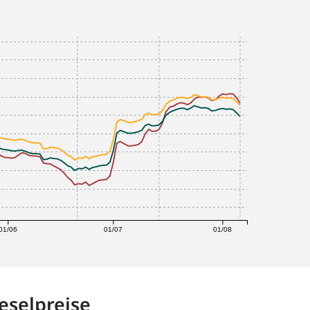
01/06
01/07
01/08
eselpreise