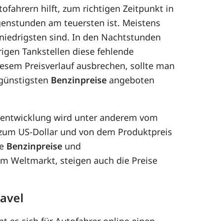
ofahrern hilft, zum richtigen Zeitpunkt in
enstunden am teuersten ist. Meistens
 niedrigsten sind. In den Nachtstunden
rigen Tankstellen diese fehlende
esem Preisverlauf ausbrechen, sollte man
 günstigsten
Benzinpreise
angeboten
eisentwicklung wird unter anderem vom
 zum US-Dollar und von dem Produktpreis
ie
Benzinpreise
und
dem Weltmarkt, steigen auch die Preise
Havel
t es sich für Autofahrer online einen