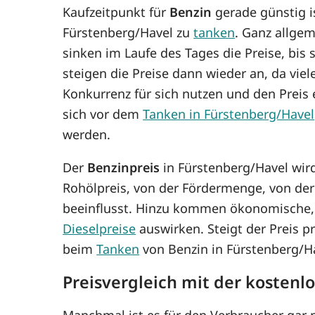
Kaufzeitpunkt für
Benzin
gerade günstig is
Fürstenberg/Havel zu
tanken
. Ganz allgem
sinken im Laufe des Tages die Preise, bis
steigen die Preise dann wieder an, da viel
Konkurrenz für sich nutzen und den Prei
sich vor dem
Tanken in Fürstenberg/Havel
werden.
Der
Benzinpreis
in Fürstenberg/Havel wir
Rohölpreis, von der Fördermenge, von de
beeinflusst. Hinzu kommen ökonomische, p
Dieselpreise
auswirken. Steigt der Preis p
beim
Tanken
von Benzin in Fürstenberg/H
Preisvergleich mit der kostenl
Manchmal ist es für den Verbraucher gar n