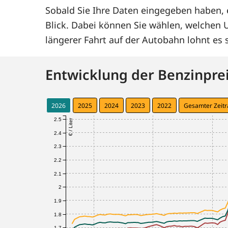
Sobald Sie Ihre Daten eingegeben haben, e
Blick. Dabei können Sie wählen, welchen
längerer Fahrt auf der Autobahn lohnt e
Entwicklung der Benzinprei
2026
2025
2024
2023
2022
Gesamter Zeit
2.5
€ / Liter
2.4
2.3
2.2
2.1
2
1.9
1.8
1.7