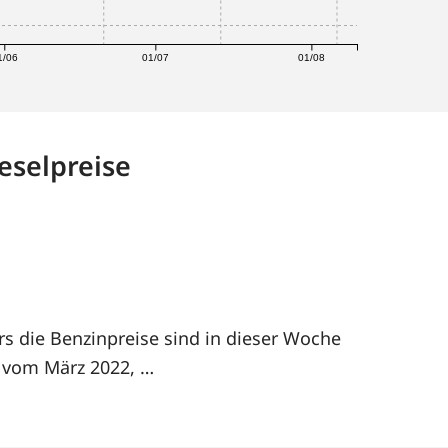
1/06
01/07
01/08
eselpreise
rs die Benzinpreise sind in dieser Woche
h vom März 2022, …