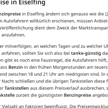
se in Eiselfing
nzinpreise
in Eiselfing ändern sich genauso wie die
D
n Autofahrern willkürlich erschienen, müssen Anbiet
 Veröffentlichung dient dem Zweck der Markttranspar
g anzufahren.
her mitverfolgen, an welchen Tagen und zu welcher U
g anfahren, sollten Sie sich also bei
tanke-günstig
dar
 gibt es noch eine Faustregel, die Autofahrern hilft,
 dass
Benzin
in den frühen Morgenstunden am teuerste
Abend zwischen 18 und 21 Uhr am niedrigsten sind. I
r Nacht schließen und die übrigen Tankstellen diese 
der
Tankstellen
aus diesem Preisverlauf ausbrechen, 
kstelle
zurzeit die günstigsten
Benzinpreise
angebo
er Vielzahl an Faktoren beeinflusst. Die Preisentwic