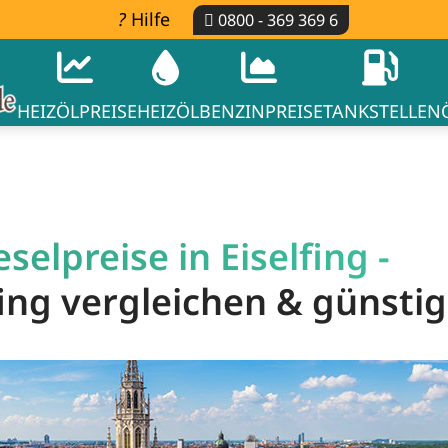
Hilfe
0800 - 369 369 6
HEIZÖLPREISE
HEIZÖL
BENZINPREISE
TANKSTELLEN
elpreise in Eiselfing -
lfing vergleichen & günsti