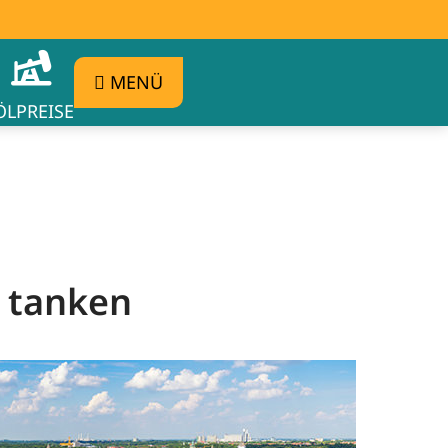
MENÜ
ÖLPREISE
g tanken