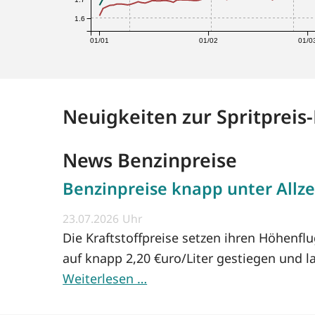
1.6
01/01
01/02
01/0
Neuigkeiten zur Spritpreis
News Benzinpreise
Benzinpreise knapp unter Allze
23.07.2026
Die Kraftstoffpreise setzen ihren Höhenfl
auf knapp 2,20 €uro/Liter gestiegen und l
Weiterlesen …