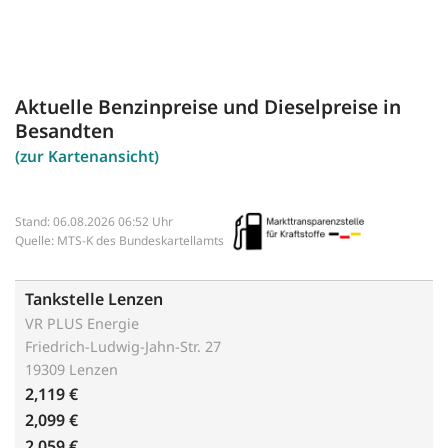
Aktuelle Benzinpreise und Dieselpreise in
Besandten
(zur Kartenansicht)
Stand: 06.08.2026 06:52 Uhr
Quelle: MTS-K des Bundeskartellamts
Tankstelle Lenzen
VR PLUS Energie
Friedrich-Ludwig-Jahn-Str. 27
19309 Lenzen
2,119 €
2,099 €
2,059 €