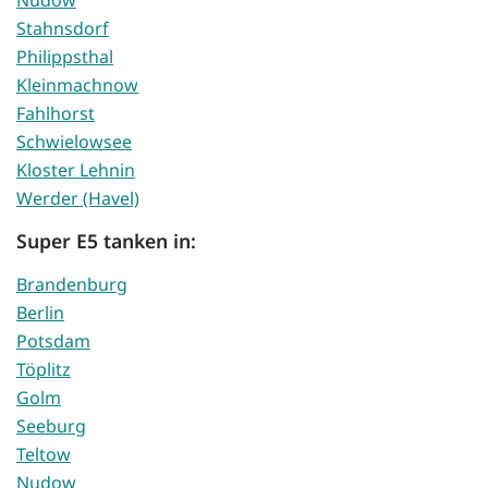
Nudow
Stahnsdorf
Philippsthal
Kleinmachnow
Fahlhorst
Schwielowsee
Kloster Lehnin
Werder (Havel)
Super E5 tanken in:
Brandenburg
Berlin
Potsdam
Töplitz
Golm
Seeburg
Teltow
Nudow