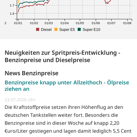
1.7
1.6
1/12
01/01
01/02
01/03
01/04
01/05
01/06
01/07
01/08
Diesel
Super E5
Super E10
Neuigkeiten zur Spritpreis-Entwicklung -
Benzinpreise und Dieselpreise
News Benzinpreise
Benzinpreise knapp unter Allzeithoch - Ölpreise
ziehen an
23.07.2026
Die Kraftstoffpreise setzen ihren Höhenflug an den
deutschen Tankstellen weiter fort. Besonders die
Benzinpreise sind in dieser Woche auf knapp 2,20
€uro/Liter gestiegen und lagen damit lediglich 5,5 Cent