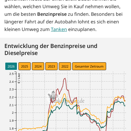
wählen, welchen Umweg Sie in Kauf nehmen wollen,
um die besten
Benzinpreise
zu finden. Besonders bei
längerer Fahrt auf der Autobahn lohnt es sich einen
kleinen Umweg zum
Tanken
einzuplanen.
Entwicklung der Benzinpreise und
Dieselpreise
2026
2025
2024
2023
2022
Gesamter Zeitraum
2.5
€ / Liter
2.4
2.3
2.2
2.1
2
1.9
1.8