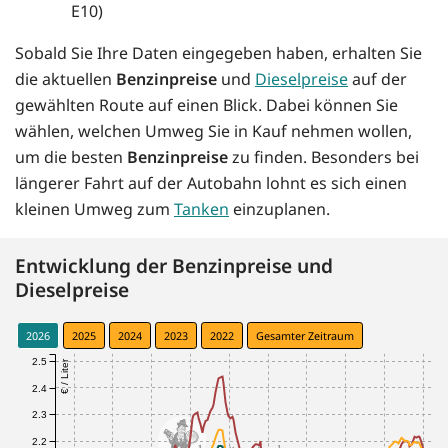
E10)
Sobald Sie Ihre Daten eingegeben haben, erhalten Sie
die aktuellen
Benzinpreise
und
Dieselpreise
auf der
gewählten Route auf einen Blick. Dabei können Sie
wählen, welchen Umweg Sie in Kauf nehmen wollen,
um die besten
Benzinpreise
zu finden. Besonders bei
längerer Fahrt auf der Autobahn lohnt es sich einen
kleinen Umweg zum
Tanken
einzuplanen.
Entwicklung der Benzinpreise und
Dieselpreise
2026
2025
2024
2023
2022
Gesamter Zeitraum
2.5
€ / Liter
2.4
2.3
2.2