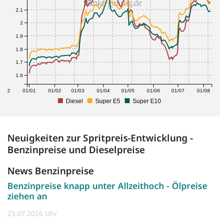
2.1
2
1.9
1.8
1.7
1.6
1/12
01/01
01/02
01/03
01/04
01/05
01/06
01/07
01/08
Diesel
Super E5
Super E10
Neuigkeiten zur Spritpreis-Entwicklung -
Benzinpreise und Dieselpreise
News Benzinpreise
Benzinpreise knapp unter Allzeithoch - Ölpreise
ziehen an
23.07.2026