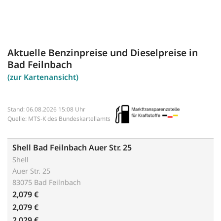
Aktuelle Benzinpreise und Dieselpreise in
Bad Feilnbach
(zur Kartenansicht)
Stand: 06.08.2026 15:08 Uhr
Quelle: MTS-K des Bundeskartellamts
Shell Bad Feilnbach Auer Str. 25
Shell
Auer Str. 25
83075 Bad Feilnbach
2,079 €
2,079 €
2,029 €