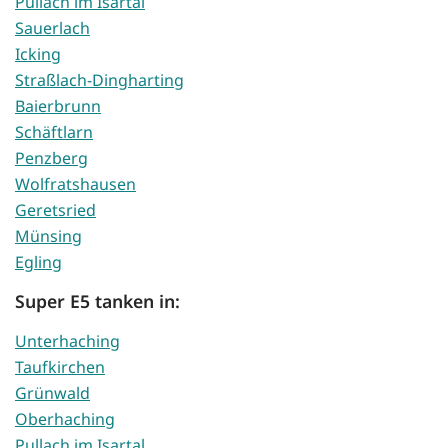
Pullach im Isartal
Sauerlach
Icking
Straßlach-Dingharting
Baierbrunn
Schäftlarn
Penzberg
Wolfratshausen
Geretsried
Münsing
Egling
Super E5 tanken in:
Unterhaching
Taufkirchen
Grünwald
Oberhaching
Pullach im Isartal