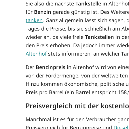
Sie also die nächste
Tankstelle
in Altenhof
für
Benzin
gerade günstig ist. Des Weitere
tanken
. Ganz allgemein lässt sich sagen,
Tages die Preise, bis sie schließlich am 
wieder an, da viele freie
Tankstellen
in de
den Preis erhöhen. Da jedoch immer wie
Altenhof
stets informieren, an welcher
Tan
Der
Benzinpreis
in Altenhof wird von eine
von der Fördermenge, von der weltweiten
Hinzu kommen ökonomische, politische un
Preis pro Barrel (ein Barrel entspricht 15
Preisvergleich mit der kostenl
Manchmal ist es für den Verbraucher gar n
Preisvergleich für Benzinpreise und
Diesel