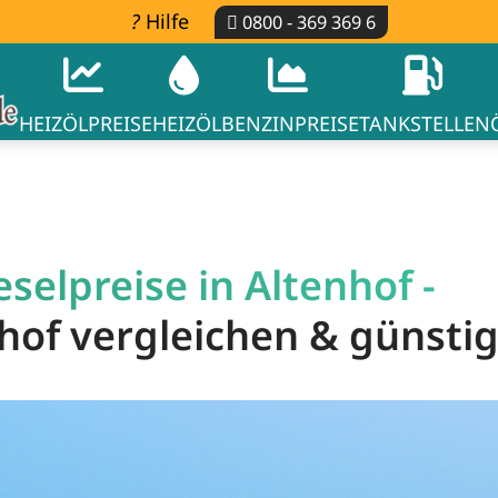
Hilfe
0800 - 369 369 6
HEIZÖLPREISE
HEIZÖL
BENZINPREISE
TANKSTELLEN
selpreise in Altenhof -
nhof vergleichen & günsti