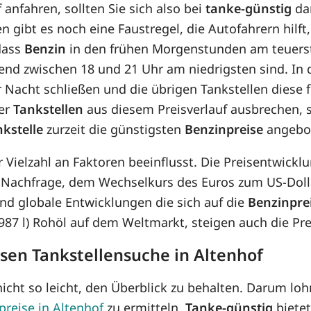
 anfahren, sollten Sie sich also bei
tanke-günstig
dar
n gibt es noch eine Faustregel, die Autofahrern hilft
 dass
Benzin
in den frühen Morgenstunden am teuerste
Abend zwischen 18 und 21 Uhr am niedrigsten sind. I
r Nacht schließen und die übrigen Tankstellen diese 
der
Tankstellen
aus diesem Preisverlauf ausbrechen, 
kstelle
zurzeit die günstigsten
Benzinpreise
angebo
r Vielzahl an Faktoren beeinflusst. Die Preisentwic
 Nachfrage, dem Wechselkurs des Euros zum US-Dolla
d globale Entwicklungen die sich auf die
Benzinpre
8,987 l) Rohöl auf dem Weltmarkt, steigen auch die P
osen Tankstellensuche in Altenhof
icht so leicht, den Überblick zu behalten. Darum lohn
preise in Altenhof
zu ermitteln.
Tanke-günstig
bietet