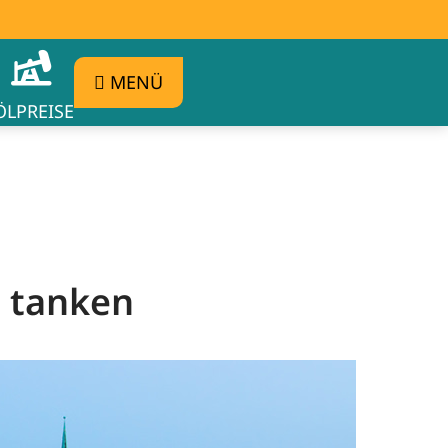
MENÜ
ÖLPREISE
g tanken