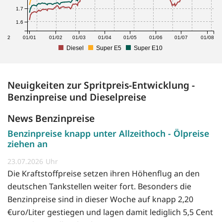
1.7
1.6
1/12
01/01
01/02
01/03
01/04
01/05
01/06
01/07
01/08
Diesel
Super E5
Super E10
Neuigkeiten zur Spritpreis-Entwicklung -
Benzinpreise und Dieselpreise
News Benzinpreise
Benzinpreise knapp unter Allzeithoch - Ölpreise
ziehen an
23.07.2026
Die Kraftstoffpreise setzen ihren Höhenflug an den
deutschen Tankstellen weiter fort. Besonders die
Benzinpreise sind in dieser Woche auf knapp 2,20
€uro/Liter gestiegen und lagen damit lediglich 5,5 Cent