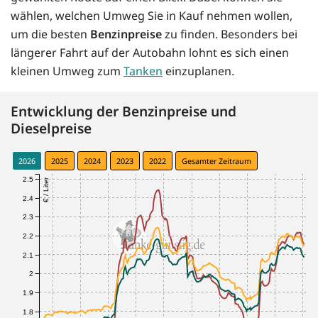
wählen, welchen Umweg Sie in Kauf nehmen wollen,
um die besten
Benzinpreise
zu finden. Besonders bei
längerer Fahrt auf der Autobahn lohnt es sich einen
kleinen Umweg zum
Tanken
einzuplanen.
Entwicklung der Benzinpreise und
Dieselpreise
2026
2025
2024
2023
2022
Gesamter Zeitraum
2.5
€ / Liter
2.4
2.3
2.2
2.1
2
1.9
1.8