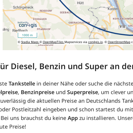
1000 m
©
Stadia Maps
©
OpenMapTiles
Mapservices via
con4gis.io
. ©
OpenStreetMap
c
 für Diesel, Benzin und Super an d
ste
Tankstelle
in deiner Nähe oder suche die nächst
lpreise
,
Benzinpreise
und
Superpreise
, um clever u
uverlässig die aktuellen Preise an Deutschlands Tank
e oder Postleitzahl eingeben und schon startest du m
 Bei uns brauchst du keine
App
zu installieren. Unse
ute Preise!