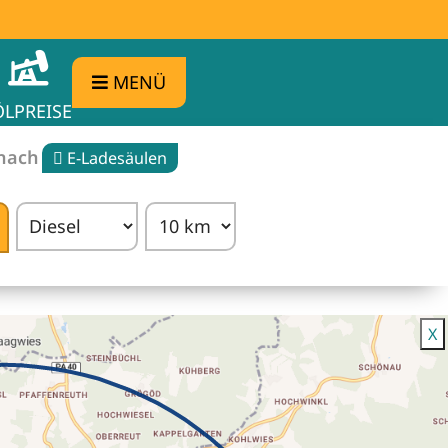
MENÜ
ÖLPREISE
 nach
E-Ladesäulen
rgleichen
X