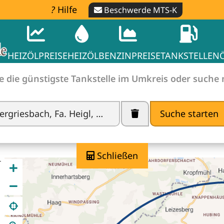
Hilfe
Beschwerde MTS-K
HEIZÖLPREISE
HEIZÖL
BENZINPREISE
TANKSTELLEN
e die günstigste Tankstelle im Umkreis oder suche
Suche starten
he finden -
Spritpreise ve
Schließen