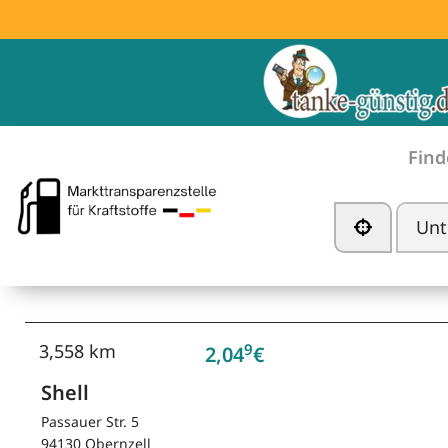
Find
Tankstelle in der Nä
9
3,558 km
2,04
€
Shell
Passauer Str. 5
94130 Obernzell